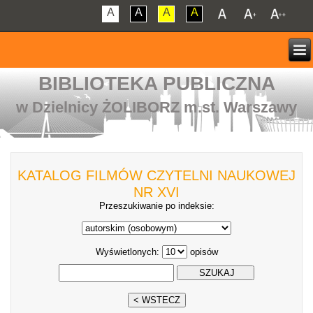
A
A
A
A
BIBLIOTEKA PUBLICZNA
w Dzielnicy ŻOLIBORZ m.st. Warszawy
KATALOG FILMÓW CZYTELNI NAUKOWEJ
NR XVI
Przeszukiwanie po indeksie:
Wyświetlonych:
opisów