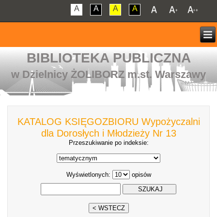
A
A
A
A
BIBLIOTEKA PUBLICZNA
w Dzielnicy ŻOLIBORZ m.st. Warszawy
KATALOG KSIĘGOZBIORU Wypożyczalni
dla Dorosłych i Młodzieży Nr 13
Przeszukiwanie po indeksie:
Wyświetlonych:
opisów