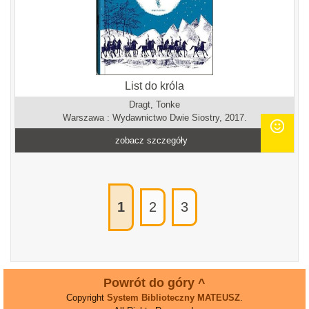
List do króla
Dragt, Tonke
Warszawa : Wydawnictwo Dwie Siostry, 2017.
zobacz szczegóły
1
2
3
Powrót do góry ^
Copyright
System Biblioteczny MATEUSZ
.