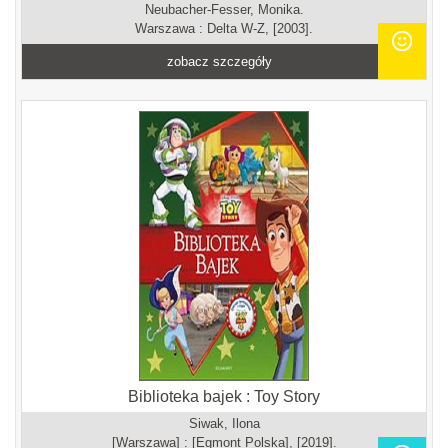
Neubacher-Fesser, Monika.
Warszawa : Delta W-Z, [2003].
zobacz szczegóły
Biblioteka bajek : Toy Story
Siwak, Ilona
[Warszawa] : [Egmont Polska], [2019].