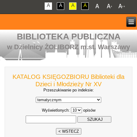
A
A
A
A
BIBLIOTEKA PUBLICZNA
w Dzielnicy ŻOLIBORZ m.st. Warszawy
KATALOG KSIĘGOZBIORU Biblioteki dla
Dzieci i Młodzieży Nr XV
Przeszukiwanie po indeksie:
Wyświetlonych:
opisów