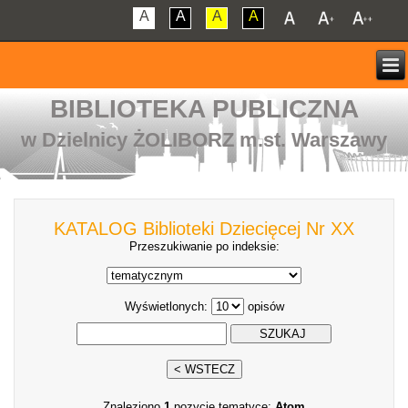
A
A
A
A
BIBLIOTEKA PUBLICZNA
w Dzielnicy ŻOLIBORZ m.st. Warszawy
KATALOG Biblioteki Dziecięcej Nr XX
Przeszukiwanie po indeksie:
Wyświetlonych:
opisów
Znaleziono
1
pozycję tematyce:
Atom