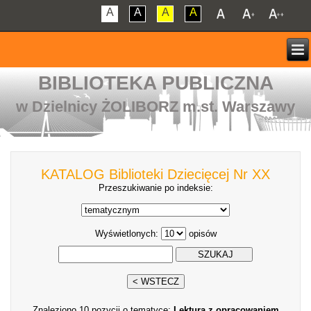
A
A
A
A
BIBLIOTEKA PUBLICZNA
w Dzielnicy ŻOLIBORZ m.st. Warszawy
KATALOG Biblioteki Dziecięcej Nr XX
Przeszukiwanie po indeksie:
Wyświetlonych:
opisów
Znaleziono 10 pozycji o tematyce:
Lektura z opracowaniem