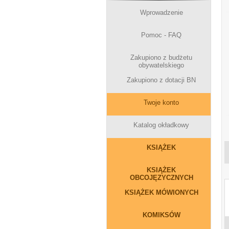
Wprowadzenie
Pomoc - FAQ
Zakupiono z budżetu
obywatelskiego
Zakupiono z dotacji BN
Twoje konto
Katalog okładkowy
KSIĄŻEK
KSIĄŻEK
OBCOJĘZYCZNYCH
KSIĄŻEK MÓWIONYCH
KOMIKSÓW