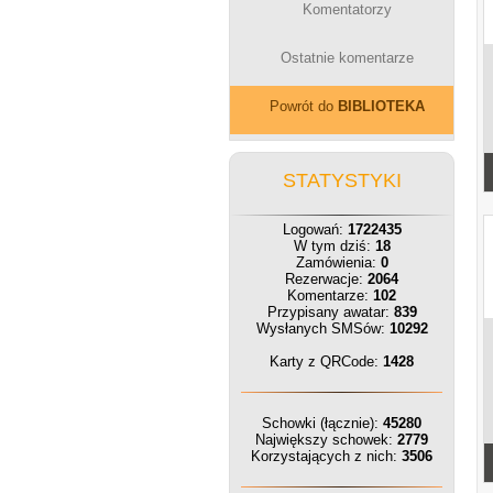
Komentatorzy
Ostatnie komentarze
Powrót do
BIBLIOTEKA
STATYSTYKI
Logowań:
1722435
W tym dziś:
18
Zamówienia:
0
Rezerwacje:
2064
Komentarze:
102
Przypisany awatar:
839
Wysłanych SMSów:
10292
Karty z QRCode:
1428
Schowki (łącznie):
45280
Największy schowek:
2779
Korzystających z nich:
3506