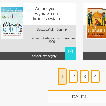
Antarktyda :
wyprawa na
kraniec świata
Szczepański, Dominik
Kraków : Wydawnictwo Literackie,
2026.
zobacz szczegóły
1
2
3
4
DALEJ