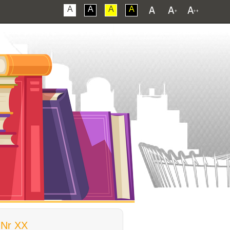
A
A
A
A
 Nr XX