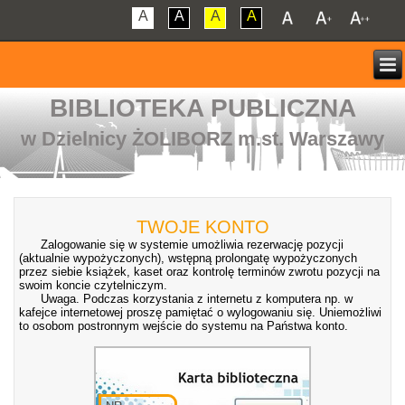
A
A
A
A
BIBLIOTEKA PUBLICZNA
w Dzielnicy ŻOLIBORZ m.st. Warszawy
TWOJE KONTO
Zalogowanie się w systemie umożliwia rezerwację pozycji
(aktualnie wypożyczonych), wstępną prolongatę wypożyczonych
przez siebie książek, kaset oraz kontrolę terminów zwrotu pozycji na
swoim koncie czytelniczym.
Uwaga. Podczas korzystania z internetu z komputera np. w
kafejce internetowej proszę pamiętać o wylogowaniu się. Uniemożliwi
to osobom postronnym wejście do systemu na Państwa konto.