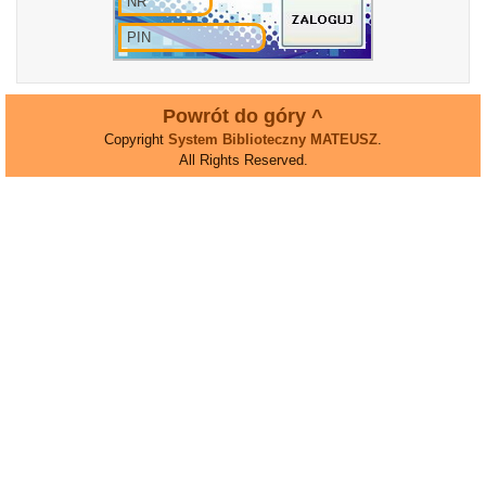
Powrót do góry ^
Copyright
System Biblioteczny MATEUSZ
.
All Rights Reserved.