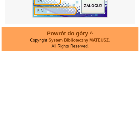
Powrót do góry ^
Copyright
System Biblioteczny MATEUSZ
.
All Rights Reserved.