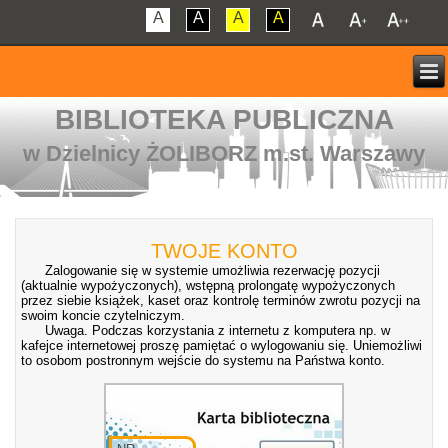
A
A
A
A
BIBLIOTEKA PUBLICZNA
w Dzielnicy ŻOLIBORZ m.st. Warszawy
TWOJE KONTO
Zalogowanie się w systemie umożliwia rezerwację pozycji
(aktualnie wypożyczonych), wstępną prolongatę wypożyczonych
przez siebie książek, kaset oraz kontrolę terminów zwrotu pozycji na
swoim koncie czytelniczym.
Uwaga. Podczas korzystania z internetu z komputera np. w
kafejce internetowej proszę pamiętać o wylogowaniu się. Uniemożliwi
to osobom postronnym wejście do systemu na Państwa konto.