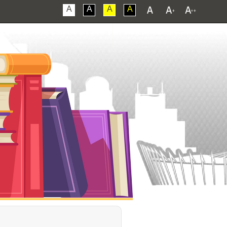
A
A
A
A