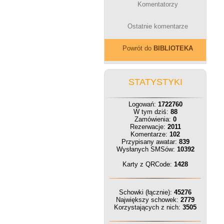
Komentatorzy
Ostatnie komentarze
Powrót do
BIBLIOTEKA
STATYSTYKI
Logowań:
1722760
W tym dziś:
88
Zamówienia:
0
Rezerwacje:
2011
Komentarze:
102
Przypisany awatar:
839
Wysłanych SMSów:
10392
Karty z QRCode:
1428
Schowki (łącznie):
45276
Największy schowek:
2779
Korzystających z nich:
3505