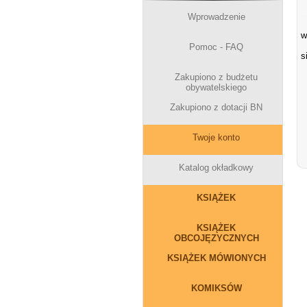
Wprowadzenie
Z
w
U
Pomoc - FAQ
s
Zakupiono z budżetu
obywatelskiego
Zakupiono z dotacji BN
Twoje konto
Katalog okładkowy
KSIĄŻEK
KSIĄŻEK
OBCOJĘZYCZNYCH
KSIĄŻEK MÓWIONYCH
KOMIKSÓW