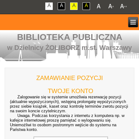
A
A
A
A
BIBLIOTEKA PUBLICZNA
w Dzielnicy ŻOLIBORZ m.st. Warszawy
ZAMAWIANIE POZYCJI
TWOJE KONTO
Zalogowanie się w systemie umożliwia rezerwację pozycji
(aktualnie wypożyczonych), wstępną prolongatę wypożyczonych
przez siebie książek, kaset oraz kontrolę terminów zwrotu pozycji
na swoim koncie czytelniczym.
Uwaga. Podczas korzystania z internetu z komputera np. w
kafejce internetowej proszę pamiętać o wylogowaniu się.
Uniemożliwi to osobom postronnym wejście do systemu na
Państwa konto.