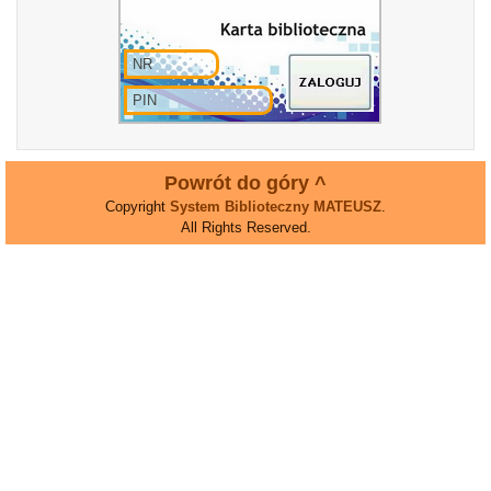
Powrót do góry ^
Copyright
System Biblioteczny MATEUSZ
.
All Rights Reserved.