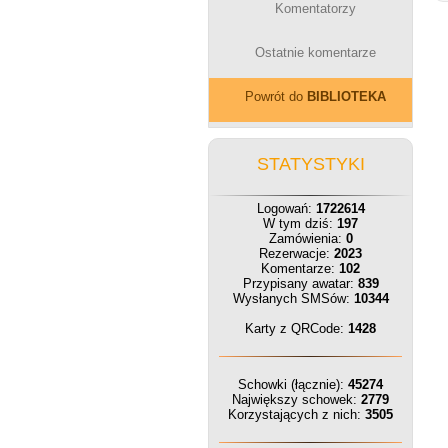
Komentatorzy
Ostatnie komentarze
Powrót do
BIBLIOTEKA
STATYSTYKI
Logowań:
1722614
W tym dziś:
197
Zamówienia:
0
Rezerwacje:
2023
Komentarze:
102
Przypisany awatar:
839
Wysłanych SMSów:
10344
Karty z QRCode:
1428
Schowki (łącznie):
45274
Największy schowek:
2779
Korzystających z nich:
3505