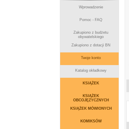
Wprowadzenie
Pomoc - FAQ
Zakupiono z budżetu
obywatelskiego
Zakupiono z dotacji BN
Twoje konto
Katalog okładkowy
KSIĄŻEK
KSIĄŻEK
OBCOJĘZYCZNYCH
KSIĄŻEK MÓWIONYCH
KOMIKSÓW