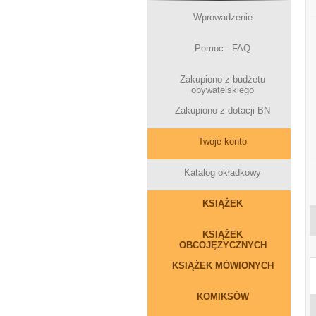
Wprowadzenie
Pomoc - FAQ
Zakupiono z budżetu
obywatelskiego
Zakupiono z dotacji BN
Twoje konto
Katalog okładkowy
KSIĄŻEK
KSIĄŻEK
OBCOJĘZYCZNYCH
KSIĄŻEK MÓWIONYCH
KOMIKSÓW