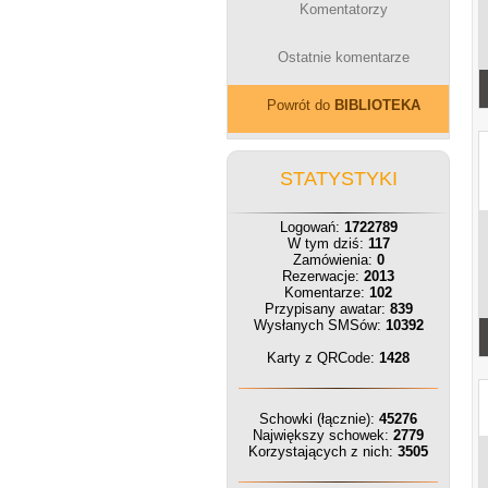
Komentatorzy
Ostatnie komentarze
Powrót do
BIBLIOTEKA
STATYSTYKI
Logowań:
1722789
W tym dziś:
117
Zamówienia:
0
Rezerwacje:
2013
Komentarze:
102
Przypisany awatar:
839
Wysłanych SMSów:
10392
Karty z QRCode:
1428
Schowki (łącznie):
45276
Największy schowek:
2779
Korzystających z nich:
3505