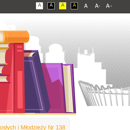
A
A
A
A
łych i Młodzieży Nr 138