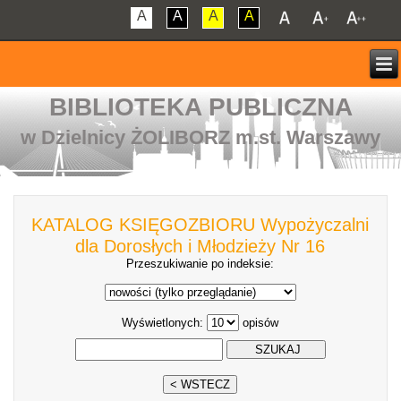
A
A
A
A
BIBLIOTEKA PUBLICZNA
w Dzielnicy ŻOLIBORZ m.st. Warszawy
KATALOG KSIĘGOZBIORU Wypożyczalni
dla Dorosłych i Młodzieży Nr 16
Przeszukiwanie po indeksie:
Wyświetlonych:
opisów