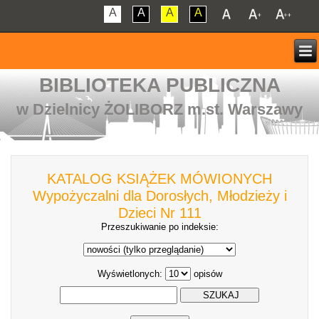
A
A
A
A
BIBLIOTEKA PUBLICZNA
w Dzielnicy ŻOLIBORZ m.st. Warszawy
KATALOG KSIĄŻEK MÓWIONYCH
Wypożyczalni dla Dorosłych, Młodzieży i
Dzieci Nr 111
Przeszukiwanie po indeksie:
Wyświetlonych:
opisów