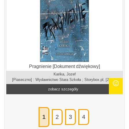
Pragnienie [Dokument dźwiękowy]
Karika, Jozef
[Piaseczno] : Wydawnictwo Stara Szkoła ; Storybox.pl, [2024].
zobacz szczegóły
1
2
3
4