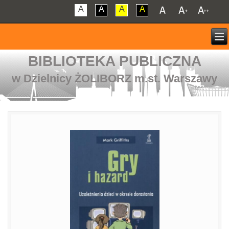
A
A
A
A
BIBLIOTEKA PUBLICZNA
w Dzielnicy ŻOLIBORZ m.st. Warszawy