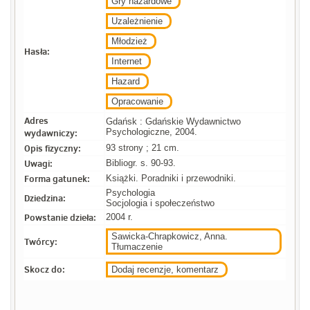
Gry hazardowe
Uzależnienie
Młodzież
Hasła:
Internet
Hazard
Opracowanie
Adres
Gdańsk : Gdańskie Wydawnictwo
wydawniczy:
Psychologiczne, 2004.
Opis fizyczny:
93 strony ; 21 cm.
Uwagi:
Bibliogr. s. 90-93.
Forma gatunek:
Książki. Poradniki i przewodniki.
Psychologia
Dziedzina:
Socjologia i społeczeństwo
Powstanie dzieła:
2004 r.
Sawicka-Chrapkowicz, Anna.
Twórcy:
Tłumaczenie
Skocz do:
Dodaj recenzje, komentarz