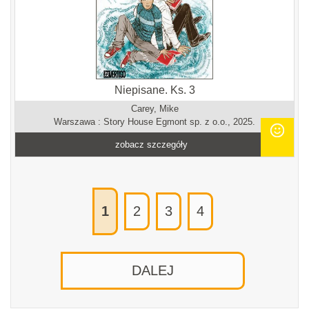
Niepisane. Ks. 3
Carey, Mike
Warszawa : Story House Egmont sp. z o.o., 2025.
zobacz szczegóły
1
2
3
4
DALEJ