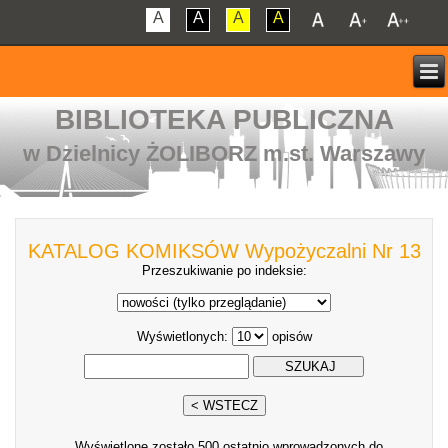
A
A
A
A
BIBLIOTEKA PUBLICZNA
w Dzielnicy ŻOLIBORZ m.st. Warszawy
KATALOG KOMIKSÓW Wypożyczalni Nr 13
Przeszukiwanie po indeksie:
Wyświetlonych:
opisów
Wyświetlone zostało 500 ostatnio wprowadzonych do