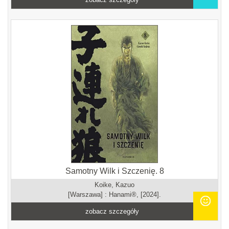
Samotny Wilk i Szczenię. 8
Koike, Kazuo
[Warszawa] : Hanami®, [2024].
zobacz szczegóły