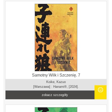
Samotny Wilk i Szczenię. 7
Koike, Kazuo
[Warszawa] : Hanami®, [2024].
zobacz szczegóły