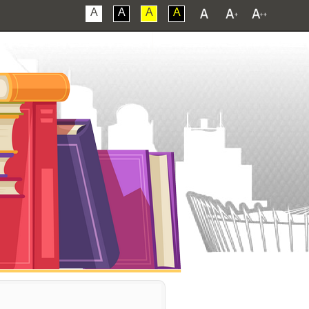
A
A
A
A