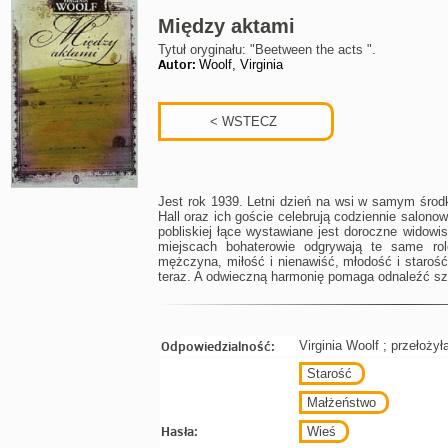
Między aktami
Tytuł oryginału: "Beetween the acts ".
Autor:
Woolf, Virginia
Jest rok 1939. Letni dzień na wsi w samym środ
Hall oraz ich goście celebrują codziennie salon
pobliskiej łące wystawiane jest doroczne widow
miejscach bohaterowie odgrywają te same ro
mężczyna, miłość i nienawiść, młodość i staroś
teraz. A odwieczną harmonię pomaga odnaleźć sz
Odpowiedzialność:
Virginia Woolf ; przełoży
Starość
Małżeństwo
Hasła:
Wieś