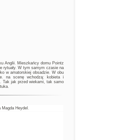
ku Anglii. Mieszkańcy domu Pointz
owe rytuały. W tym samym czasie na
isko w amatorskiej obsadzie. W obu
le. na scenę wchodzą: kobieta i
ć. Tak jak przed wiekami, tak samo
tuka.
ła Magda Heydel.