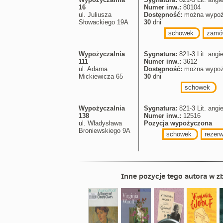
16
Numer inw.:
80104
ul. Juliusza
Dostępność:
można wypoż
Słowackiego 19A
30
dni
schowek
zamó
Wypożyczalnia
Sygnatura:
821-3 Lit. angi
111
Numer inw.:
3612
ul. Adama
Dostępność:
można wypoż
Mickiewicza 65
30
dni
schowek
Wypożyczalnia
Sygnatura:
821-3 Lit. angi
138
Numer inw.:
12516
ul. Władysława
Pozycja wypożyczona
Broniewskiego 9A
schowek
rezerw
Inne pozycje tego autora w zb