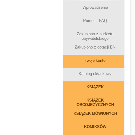
Wprowadzenie
Pomoc - FAQ
Zakupiono z budżetu
obywatelskiego
Zakupiono z dotacji BN
Twoje konto
Katalog okładkowy
KSIĄŻEK
KSIĄŻEK
OBCOJĘZYCZNYCH
KSIĄŻEK MÓWIONYCH
KOMIKSÓW