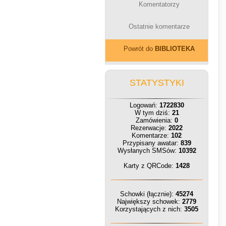
Komentatorzy
Ostatnie komentarze
Powrót do
BIBLIOTEKA
STATYSTYKI
Logowań:
1722830
W tym dziś:
21
Zamówienia:
0
Rezerwacje:
2022
Komentarze:
102
Przypisany awatar:
839
Wysłanych SMSów:
10392
Karty z QRCode:
1428
Schowki (łącznie):
45274
Największy schowek:
2779
Korzystających z nich:
3505