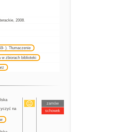
erackie, 2008.
9- ). Tłumaczenie
 w zbiorach biblioteki
arz
elska
zamów
yczyć na
schowek
w
elska