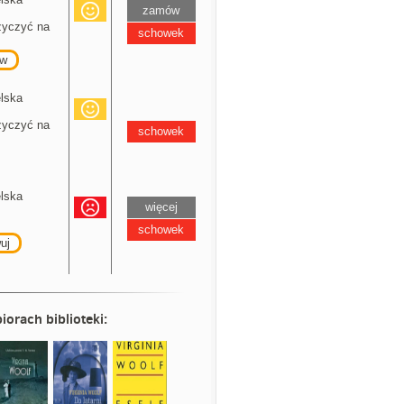
zamów
yczyć na
schowek
w
elska
yczyć na
schowek
elska
więcej
schowek
uj
iorach biblioteki: