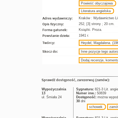
Powieść obyczajowa
Literatura angielska
Adres wydawniczy:
Kraków : Wydawnictwo Lit
Opis fizyczny:
252, [3] strony ; 20 cm.
Forma gatunek:
Książki. Proza.
Powstanie dzieła:
1941 r.
Twórcy:
Heydel, Magdalena. (196
Skocz do:
Inne pozycje tego autora
Dodaj recenzje, koment
Sprawdź dostępność, zarezerwuj (zamów):
Wypożyczalnia
Sygnatura:
821-3 Lit. angi
13
Numer inw.:
50839
ul. Śmiała 24
Dostępność:
można wypoż
30
dni
schowek
zamó
Wypożyczalnia
Sygnatura:
821-3 Lit. angi