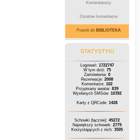
Komentatorzy
Ostatnie komentarze
Powrót do
BIBLIOTEKA
STATYSTYKI
Logowań:
1722747
W tym dziś:
75
Zamówienia:
0
Rezerwacje:
2008
Komentarze:
102
Przypisany awatar:
839
Wysłanych SMSów:
10392
Karty z QRCode:
1428
Schowki (łącznie):
45272
Największy schowek:
2779
Korzystających z nich:
3505