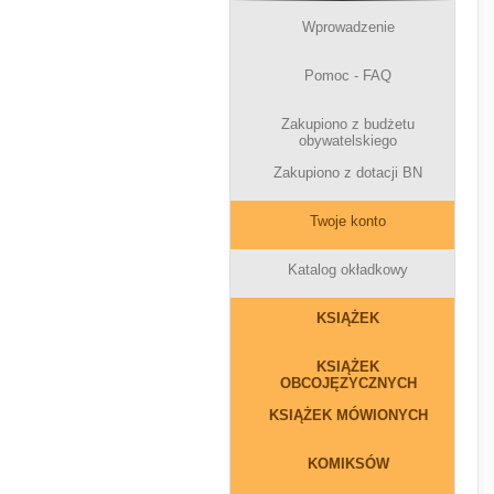
Wprowadzenie
Pomoc - FAQ
Zakupiono z budżetu
obywatelskiego
Zakupiono z dotacji BN
Twoje konto
Katalog okładkowy
KSIĄŻEK
KSIĄŻEK
OBCOJĘZYCZNYCH
KSIĄŻEK MÓWIONYCH
KOMIKSÓW