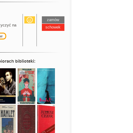
zamów
yczyć na
schowek
w
iorach biblioteki: