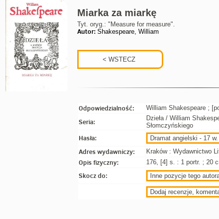
Miarka za miarkę
Tyt. oryg.: "Measure for measure".
Autor:
Shakespeare, William
Odpowiedzialność:
William Shakespeare ; [po
Dzieła / William Shakespe
Seria:
Słomczyńskiego
Hasła:
Dramat angielski - 17 w.
Adres wydawniczy:
Kraków : Wydawnictwo Lit
Opis fizyczny:
176, [4] s. : 1 portr. ; 20 
Skocz do:
Inne pozycje tego autora
Dodaj recenzje, koment