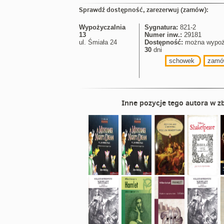
Sprawdź dostępność, zarezerwuj (zamów):
Wypożyczalnia
Sygnatura:
821-2
13
Numer inw.:
29181
ul. Śmiała 24
Dostępność:
można wypoż
30
dni
schowek
zamó
Inne pozycje tego autora w zb