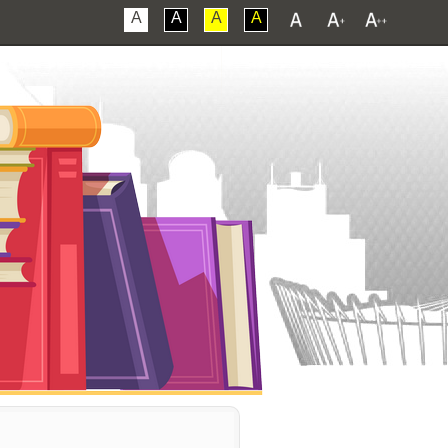
A
A
A
A