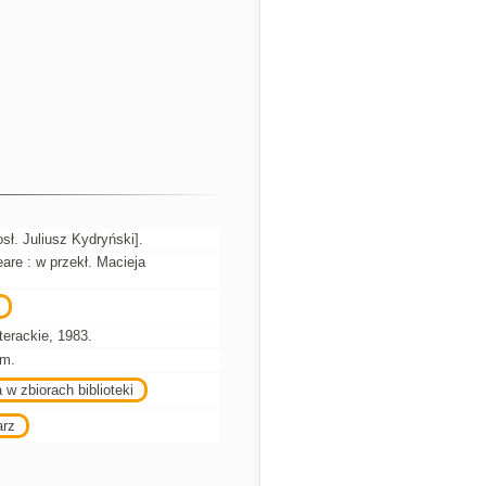
sł. Juliusz Kydryński].
are : w przekł. Macieja
erackie, 1983.
cm.
 w zbiorach biblioteki
arz