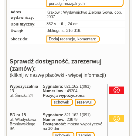
ponadgimnazjalnych
Adres
Kraków : Wydawnictwo Zielona Sowa, cop.
wydawniczy:
2007.
Opis fizyczny:
362 s. : il. ; 24 cm.
Uwagi:
Bibliogr. s. 316-319.
Skocz do:
Dodaj recenzje, komentarz
Sprawdź dostępność, zarezerwuj
(zamów):
(kliknij w nazwę placówki - więcej informacji)
Wypożyczalnia
Sygnatura:
821.162.1(091)
13
Numer inw.:
49204
ul. Śmiała 24
Pozycja wypożyczona
schowek
rezerwuj
BD nr 15
Sygnatura:
821.162.1(091)
ul. Władysława
Numer inw.:
23879
Broniewskiego
Dostępność:
można wypożyczyć
9A
na
30
dni
schowek
zamów