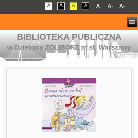
A
A
A
A
BIBLIOTEKA PUBLICZNA
w Dzielnicy ŻOLIBORZ m.st. Warszawy