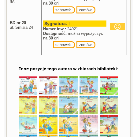
9A
na
30
dni
schowek
zamów
BD nr 20
Sygnatura:
I
ul. Śmiała 24
Numer inw.:
24921
Dostępność:
można wypożyczyć
na
30
dni
schowek
zamów
Inne pozycje tego autora w zbiorach biblioteki: