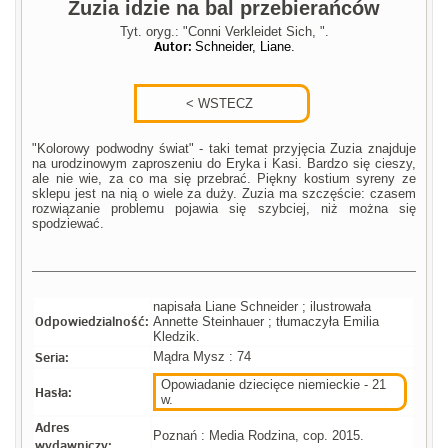
Zuzia idzie na bal przebierańców
Tyt. oryg.: "Conni Verkleidet Sich, ".
Autor:
Schneider, Liane.
"Kolorowy podwodny świat" - taki temat przyjęcia Zuzia znajduje
na urodzinowym zaproszeniu do Eryka i Kasi. Bardzo się cieszy,
ale nie wie, za co ma się przebrać. Piękny kostium syreny ze
sklepu jest na nią o wiele za duży. Zuzia ma szczęście: czasem
rozwiązanie problemu pojawia się szybciej, niż można się
spodziewać.
napisała Liane Schneider ; ilustrowała
Odpowiedzialność:
Annette Steinhauer ; tłumaczyła Emilia
Kledzik.
Seria:
Mądra Mysz : 74
Opowiadanie dziecięce niemieckie - 21
Hasła:
w.
Adres
Poznań : Media Rodzina, cop. 2015.
wydawniczy: