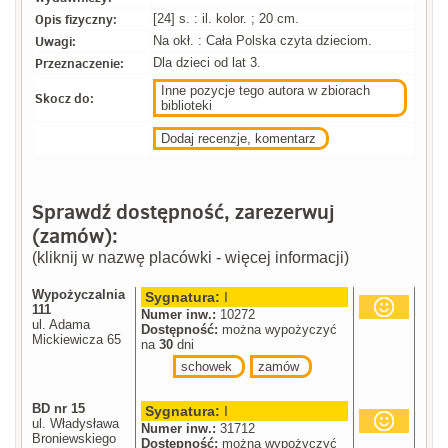
Opis fizyczny:
[24] s. : il. kolor. ; 20 cm.
Uwagi:
Na okł. : Cała Polska czyta dzieciom.
Przeznaczenie:
Dla dzieci od lat 3.
Inne pozycje tego autora w zbiorach
Skocz do:
biblioteki
Dodaj recenzje, komentarz
Sprawdź dostępność, zarezerwuj
(zamów):
(kliknij w nazwę placówki - więcej informacji)
Wypożyczalnia
Sygnatura:
I
111
Numer inw.:
10272
ul. Adama
Dostępność:
można wypożyczyć
Mickiewicza 65
na
30
dni
schowek
zamów
BD nr 15
Sygnatura:
I
ul. Władysława
Numer inw.:
31712
Broniewskiego
Dostępność:
można wypożyczyć