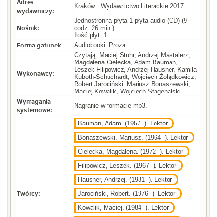
Adres
Kraków : Wydawnictwo Literackie 2017.
wydawniczy:
Jednostronna płyta 1 płyta audio (CD) (9
Nośnik:
godz. 26 min.) :
Ilość płyt: 1
Forma gatunek:
Audiobooki. Proza.
Czytają: Maciej Stuhr, Andrzej Mastalerz,
Magdalena Cielecka, Adam Bauman,
Leszek Filipowicz, Andrzej Hausner, Kamila
Wykonawcy:
Kuboth-Schuchardt, Wojciech Żołądkowicz,
Robert Jarociński, Mariusz Bonaszewski,
Maciej Kowalik, Wojciech Stagenalski.
Wymagania
Nagranie w formacie mp3.
systemowe:
Bauman, Adam. (1957- ). Lektor
Bonaszewski, Mariusz. (1964- ). Lektor
Cielecka, Magdalena. (1972- ). Lektor
Filipowicz, Leszek. (1967- ). Lektor
Hausner, Andrzej. (1981- ). Lektor
Twórcy:
Jarociński, Robert. (1976- ). Lektor
Kowalik, Maciej. (1984- ). Lektor