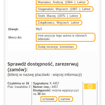
Mastalerz, Andrzej. (1964- ). Lektor
Stagenalski, Wojciech. (1987- ). Lektor
Stuhr, Maciej. (1975- ). Lektor
Żołądkowicz, Wojciech. Lektor
Dźwięk:
Mp3.
Inne pozycje tego autora w zbiorach
Skocz do:
biblioteki
Dodaj recenzje, komentarz
Sprawdź dostępność, zarezerwuj
(zamów):
(kliknij w nazwę placówki - więcej informacji)
Czytelnia nr 16
Sygnatura:
K.4457
Plac Inwalidów 3
Numer inw.:
4457
Dostępność:
można wypożyczyć
na
30
dni
schowek
zamów