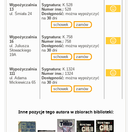
Wypożyczalnia
Sygnatura:
K.528
13
Numer inw.:
528
ul. Śmiała 24
Dostępność:
można wypożyczyć
na
30
dni
schowek
zamów
Wypożyczalnia
Sygnatura:
K.758
16
Numer inw.:
758
ul. Juliusza
Dostępność:
można wypożyczyć
Słowackiego
na
30
dni
19A
schowek
zamów
Wypożyczalnia
Sygnatura:
K.1324
111
Numer inw.:
1324
ul. Adama
Dostępność:
można wypożyczyć
Mickiewicza 65
na
30
dni
schowek
zamów
Inne pozycje tego autora w zbiorach biblioteki: