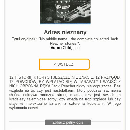
Adres nieznany
Tytuł oryginału: "No middle name : the complete collected Jack
Reacher stories,".
Autor:
Child, Lee
12 HISTORII, KTÓRYCH JESZCZE NIE ZNACIE. 12 PRZYGÓD.
12 POWODÓW, BY WPLĄTAĆ SIĘ W TARAPATY I WYJŚĆ Z
NICH OBRONNĄ RĘKĄ!Jack Reacher nigdy nie odpuszcza. Bez
względu na to, czy jest nastolatkiem, który podczas zaćmienia
słońca odkrywa mroczną stronę miasta, czy jest świadkiem
kradzieży tajemniczej torby, czy wpada na trop szpiega lub czy
staje w intelektualne szranki z czterema kobietami. W jego
wykonaniu nawet
Zobacz pełny opis