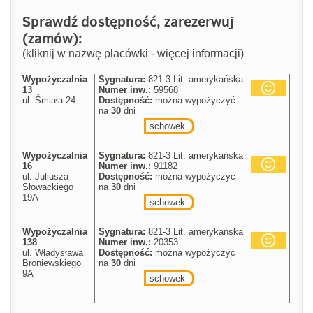
Sprawdź dostępność, zarezerwuj
(zamów):
(kliknij w nazwę placówki - więcej informacji)
Wypożyczalnia
Sygnatura:
821-3 Lit. amerykańska
13
Numer inw.:
59568
ul. Śmiała 24
Dostępność:
można wypożyczyć
na
30
dni
schowek
Wypożyczalnia
Sygnatura:
821-3 Lit. amerykańska
16
Numer inw.:
91182
ul. Juliusza
Dostępność:
można wypożyczyć
Słowackiego
na
30
dni
19A
schowek
Wypożyczalnia
Sygnatura:
821-3 Lit. amerykańska
138
Numer inw.:
20353
ul. Władysława
Dostępność:
można wypożyczyć
Broniewskiego
na
30
dni
9A
schowek