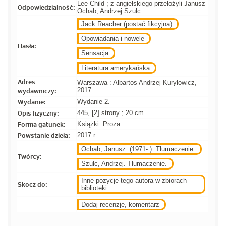
Lee Child ; z angielskiego przełożyli Janusz
Odpowiedzialność:
Ochab, Andrzej Szulc.
Jack Reacher (postać fikcyjna)
Opowiadania i nowele
Hasła:
Sensacja
Literatura amerykańska
Adres
Warszawa : Albartos Andrzej Kuryłowicz,
wydawniczy:
2017.
Wydanie:
Wydanie 2.
Opis fizyczny:
445, [2] strony ; 20 cm.
Forma gatunek:
Książki. Proza.
Powstanie dzieła:
2017 r.
Ochab, Janusz. (1971- ). Tłumaczenie.
Twórcy:
Szulc, Andrzej. Tłumaczenie.
Inne pozycje tego autora w zbiorach
Skocz do:
biblioteki
Dodaj recenzje, komentarz