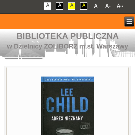
A
A
A
A
BIBLIOTEKA PUBLICZNA
w Dzielnicy ŻOLIBORZ m.st. Warszawy