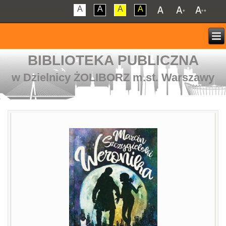
A
A
A
A
BIBLIOTEKA PUBLICZNA
w Dzielnicy ŻOLIBORZ m.st. Warszawy