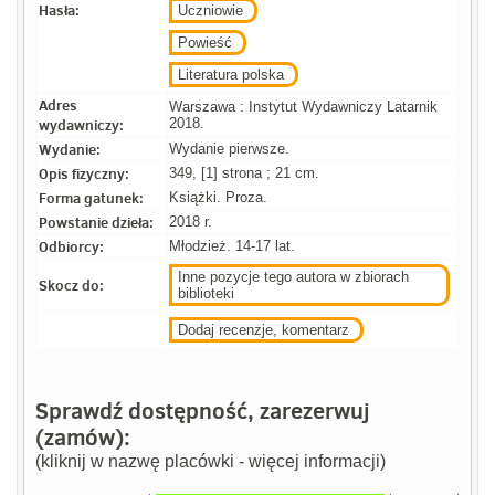
Hasła:
Uczniowie
Powieść
Literatura polska
Adres
Warszawa : Instytut Wydawniczy Latarnik
wydawniczy:
2018.
Wydanie:
Wydanie pierwsze.
Opis fizyczny:
349, [1] strona ; 21 cm.
Forma gatunek:
Książki. Proza.
Powstanie dzieła:
2018 r.
Odbiorcy:
Młodzież. 14-17 lat.
Inne pozycje tego autora w zbiorach
Skocz do:
biblioteki
Dodaj recenzje, komentarz
Sprawdź dostępność, zarezerwuj
(zamów):
(kliknij w nazwę placówki - więcej informacji)