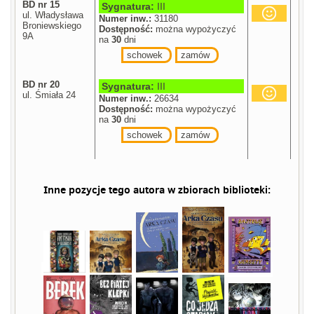
BD nr 15
Sygnatura:
III
ul. Władysława
Numer inw.:
31180
Broniewskiego
Dostępność:
można wypożyczyć
9A
na
30
dni
schowek
zamów
BD nr 20
Sygnatura:
III
ul. Śmiała 24
Numer inw.:
26634
Dostępność:
można wypożyczyć
na
30
dni
schowek
zamów
Inne pozycje tego autora w zbiorach biblioteki: