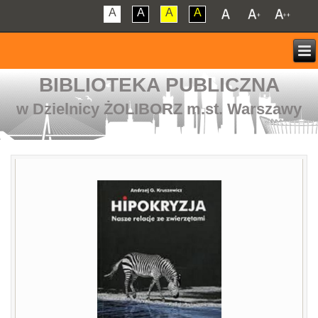
A
A
A
A
BIBLIOTEKA PUBLICZNA
w Dzielnicy ŻOLIBORZ m.st. Warszawy