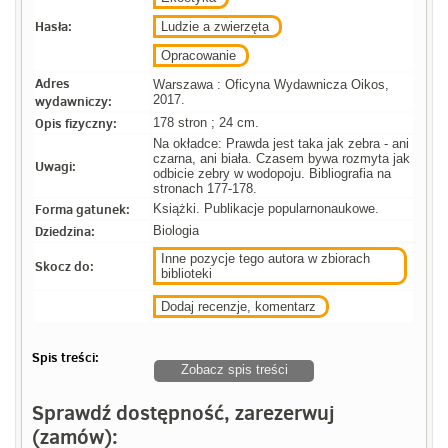
Hasła:
Ludzie a zwierzęta
Opracowanie
Adres
Warszawa : Oficyna Wydawnicza Oikos,
wydawniczy:
2017.
Opis fizyczny:
178 stron ; 24 cm.
Na okładce: Prawda jest taka jak zebra - ani
czarna, ani biała. Czasem bywa rozmyta jak
Uwagi:
odbicie zebry w wodopoju. Bibliografia na
stronach 177-178.
Forma gatunek:
Książki. Publikacje popularnonaukowe.
Dziedzina:
Biologia
Inne pozycje tego autora w zbiorach
Skocz do:
biblioteki
Dodaj recenzje, komentarz
Spis treści:
Zobacz spis treści
Sprawdź dostępność, zarezerwuj
(zamów):