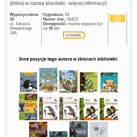
(kliknij w nazwę placówki - więcej informacji)
Wypożyczalnia
Sygnatura:
59
16
Numer inw.:
91813
ul. Juliusza
Dostępność:
można wypożyczyć
Słowackiego
na
30
dni
19A
schowek
Inne pozycje tego autora w zbiorach biblioteki: