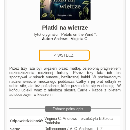
Płatki na wietrze
Tytuł oryginału: "Petals on the Wind ".
Autor:
Andrews, Virginia C.
Przez trzy lata byli więzieni przez matkę, oślepioną pragnieniem
odziedziczenia rodzinnej fortuny. Przez trzy lata ich los
spoczywał w rękach surowej, bezlitosnej babki. W pozbawionym
nadziei świecie mrocznego poddasza Cathy i jej brat odkryli w
sobie siłę, ale też pożądanie, które przerodziło się w obsesję. W
końcu uciekli wraz z młodszą siostrą Carrie - każde z biletem
autobusowym w kieszeni i
Zobacz pełny opis
Virginia C. Andrews ; przełożyła Elżbieta
Odpowiedzialność:
Podolska.
Seria:
Dollanganger / V. C. Andrews : t. 2