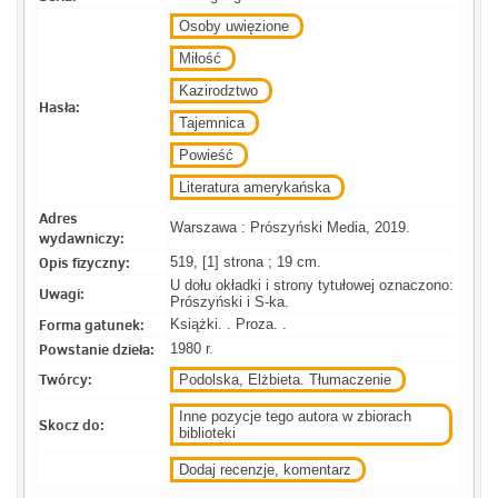
Osoby uwięzione
Miłość
Kazirodztwo
Hasła:
Tajemnica
Powieść
Literatura amerykańska
Adres
Warszawa : Prószyński Media, 2019.
wydawniczy:
Opis fizyczny:
519, [1] strona ; 19 cm.
U dołu okładki i strony tytułowej oznaczono:
Uwagi:
Prószyński i S-ka.
Forma gatunek:
Książki. . Proza. .
Powstanie dzieła:
1980 r.
Twórcy:
Podolska, Elżbieta. Tłumaczenie
Inne pozycje tego autora w zbiorach
Skocz do:
biblioteki
Dodaj recenzje, komentarz