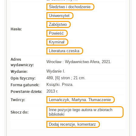
Śledztwo i dochodzenie
Uniwersytet
Zabójstwo
Hasła:
Powieść
Kryminał
Literatura czeska
Adres
Wrocław : Wydawnictwo Afera, 2021.
wydawniczy:
Wydanie:
Wydanie I.
Opis fizyczny:
489, [6] stron ; 21 cm.
Forma gatunek:
Książki. Proza.
Powstanie dzieła:
2013 r.
Twórcy:
Lemańczyk, Martyna. Tłumaczenie
Inne pozycje tego autora w zbiorach
Skocz do:
biblioteki
Dodaj recenzje, komentarz