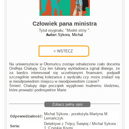
Człowiek pana ministra
Tytuł oryginału: "Modré stíny ".
Autor:
Sýkora, Michal
Na uniwersytecie w Ołomuńcu zostaje odnalezione ciało docenta
Ondřeja Chalupy. Czy ten lubiany wykładowca zginął dlatego, że
za bardzo interesował się uczelnianymi finansami, podpadł
szczególnie wrednej koleżance z wydziału czy może znalazł się
w nieodpowiednim miejscu w nieodpowiednim czasie?
Śmierć Chalupy daje początek wyjątkowo trudnemu śledztwu,
które prowadzi podinspektor Marie
Zobacz pełny opis
Michal Sýkora ; przełożyła Martyna M.
Odpowiedzialność:
Lemańczyk.
Detektywi z Trójcy Świętej / Michal Sykora :
Seria:
1; Czeskie Krymi.