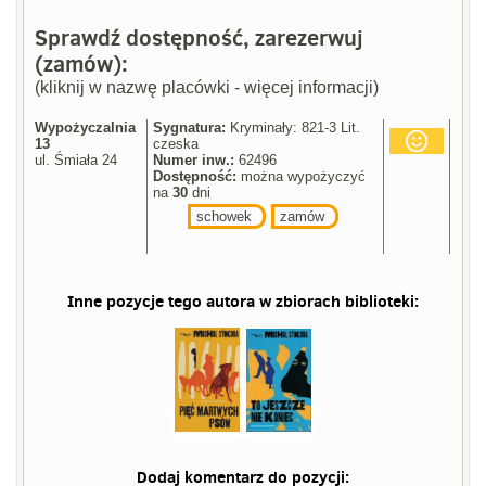
Sprawdź dostępność, zarezerwuj
(zamów):
(kliknij w nazwę placówki - więcej informacji)
Wypożyczalnia
Sygnatura:
Kryminały: 821-3 Lit.
13
czeska
ul. Śmiała 24
Numer inw.:
62496
Dostępność:
można wypożyczyć
na
30
dni
schowek
zamów
Inne pozycje tego autora w zbiorach biblioteki:
Dodaj komentarz do pozycji: