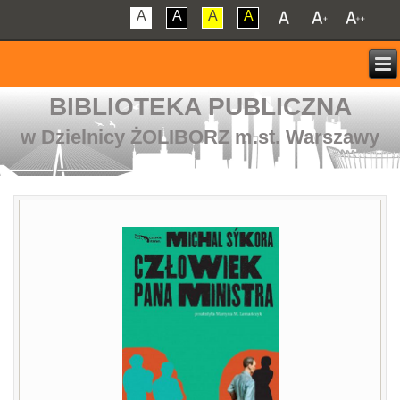
A
A
A
A
BIBLIOTEKA PUBLICZNA
w Dzielnicy ŻOLIBORZ m.st. Warszawy