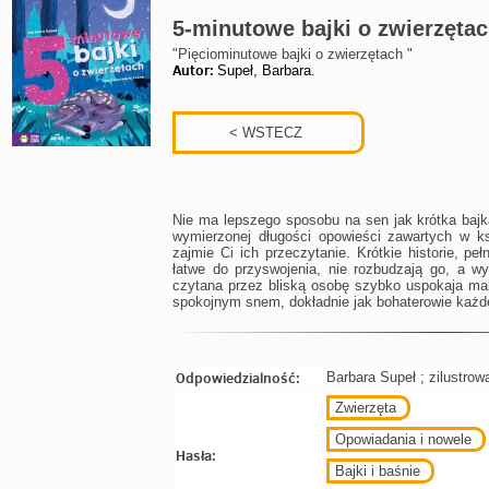
5-minutowe bajki o zwierzęta
"Pięciominutowe bajki o zwierzętach "
Autor:
Supeł, Barbara.
Nie ma lepszego sposobu na sen jak krótka bajk
wymierzonej długości opowieści zawartych w k
zajmie Ci ich przeczytanie. Krótkie historie, pe
łatwe do przyswojenia, nie rozbudzają go, a wy
czytana przez bliską osobę szybko uspokaja mal
spokojnym snem, dokładnie jak bohaterowie każde
Odpowiedzialność:
Barbara Supeł ; zilustrow
Zwierzęta
Opowiadania i nowele
Hasła:
Bajki i baśnie