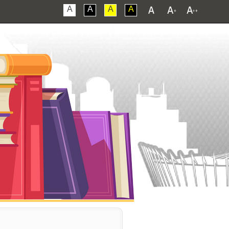
A
A
A
A