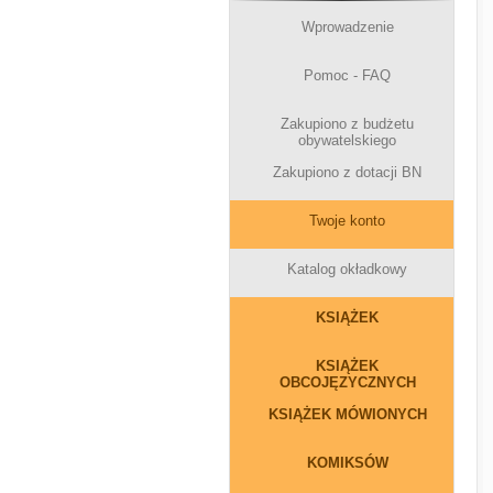
Wprowadzenie
Pomoc - FAQ
Zakupiono z budżetu
obywatelskiego
Zakupiono z dotacji BN
Twoje konto
Katalog okładkowy
KSIĄŻEK
KSIĄŻEK
OBCOJĘZYCZNYCH
KSIĄŻEK MÓWIONYCH
KOMIKSÓW