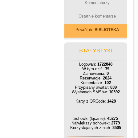
Komentatorzy
Ostatnie komentarze
Powrót do
BIBLIOTEKA
STATYSTYKI
Logowań:
1722848
W tym dziś:
39
Zamówienia:
0
Rezerwacje:
2024
Komentarze:
102
Przypisany awatar:
839
Wysłanych SMSów:
10392
Karty z QRCode:
1428
Schowki (łącznie):
45275
Największy schowek:
2779
Korzystających z nich:
3505