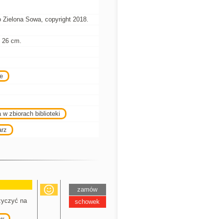
Zielona Sowa, copyright 2018.
 ; 26 cm.
je
 w zbiorach biblioteki
arz
zamów
yczyć na
schowek
w