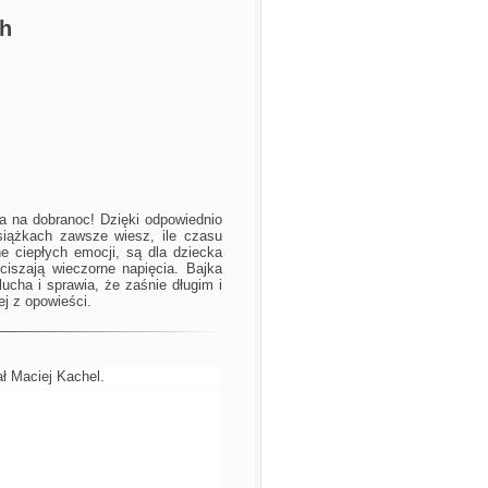
ch
a na dobranoc! Dzięki odpowiednio
siążkach zawsze wiesz, ile czasu
łne ciepłych emocji, są dla dziecka
ciszają wieczorne napięcia. Bajka
ucha i sprawia, że zaśnie długim i
j z opowieści.
ał Maciej Kachel.