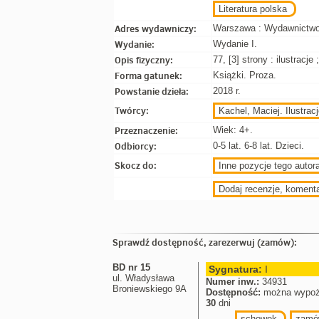
Literatura polska
Adres wydawniczy:
Warszawa : Wydawnictwo 
Wydanie:
Wydanie I.
Opis fizyczny:
77, [3] strony : ilustracje
Forma gatunek:
Książki. Proza.
Powstanie dzieła:
2018 r.
Twórcy:
Kachel, Maciej. Ilustrac
Przeznaczenie:
Wiek: 4+.
Odbiorcy:
0-5 lat. 6-8 lat. Dzieci.
Skocz do:
Inne pozycje tego autora
Dodaj recenzje, koment
Sprawdź dostępność, zarezerwuj (zamów):
BD nr 15
Sygnatura:
I
ul. Władysława
Numer inw.:
34931
Broniewskiego 9A
Dostępność:
można wypoż
30
dni
schowek
zamó