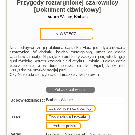
Przygody roztargnionej czarownicy
[Dokument dźwiękowy]
Autor:
Wicher, Barbara
Nina odkrywa, że jej ulubiona sąsiadka Flora jest dyplomowaną
czarownicą. W dodatku bardzo roztargnioną, przez co ciągle
wpada w tarapaty! Największe problemy zaczynają się wtedy, gdy
gubi różdżkę, ostatni czarodziejski atrybut - miotła - ucieka gdzie
pieprz rośnie, a w domu pojawia się kot Figiel, który robi
wszystko na przekór swojej pani.
Czy Ninie uda się wybawić staruszkę z kłopotów, a
Zobacz pełny opis
Odpowiedzialność:
Barbara Wicher.
Czarownice i czarownicy
Hasła:
Opowiadania i nowele
Literatura polska
Adres
[Kraków] : Storybox.pl ; Wydawnictwo