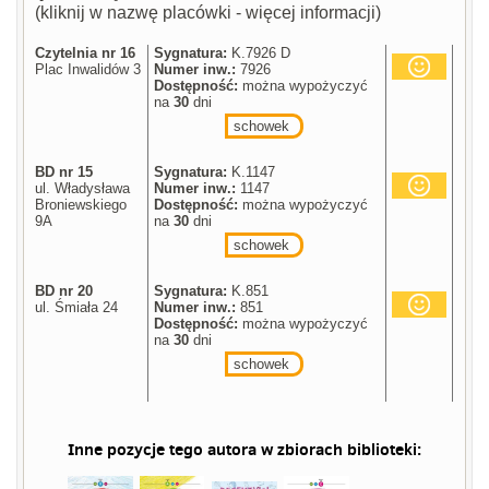
(kliknij w nazwę placówki - więcej informacji)
Czytelnia nr 16
Sygnatura:
K.7926 D
Plac Inwalidów 3
Numer inw.:
7926
Dostępność:
można wypożyczyć
na
30
dni
schowek
BD nr 15
Sygnatura:
K.1147
ul. Władysława
Numer inw.:
1147
Broniewskiego
Dostępność:
można wypożyczyć
9A
na
30
dni
schowek
BD nr 20
Sygnatura:
K.851
ul. Śmiała 24
Numer inw.:
851
Dostępność:
można wypożyczyć
na
30
dni
schowek
Inne pozycje tego autora w zbiorach biblioteki: