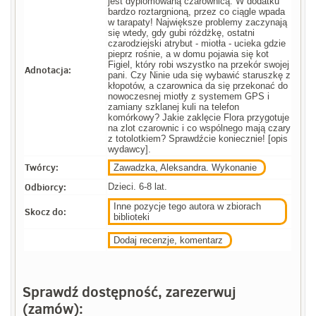
jest dyplomowaną czarownicą. W dodatku
bardzo roztargnioną, przez co ciągle wpada
w tarapaty! Największe problemy zaczynają
się wtedy, gdy gubi różdżkę, ostatni
czarodziejski atrybut - miotła - ucieka gdzie
pieprz rośnie, a w domu pojawia się kot
Figiel, który robi wszystko na przekór swojej
Adnotacja:
pani. Czy Ninie uda się wybawić staruszkę z
kłopotów, a czarownica da się przekonać do
nowoczesnej miotły z systemem GPS i
zamiany szklanej kuli na telefon
komórkowy? Jakie zaklęcie Flora przygotuje
na zlot czarownic i co wspólnego mają czary
z totolotkiem? Sprawdźcie koniecznie! [opis
wydawcy].
Twórcy:
Zawadzka, Aleksandra. Wykonanie
Odbiorcy:
Dzieci. 6-8 lat.
Inne pozycje tego autora w zbiorach
Skocz do:
biblioteki
Dodaj recenzje, komentarz
Sprawdź dostępność, zarezerwuj
(zamów):