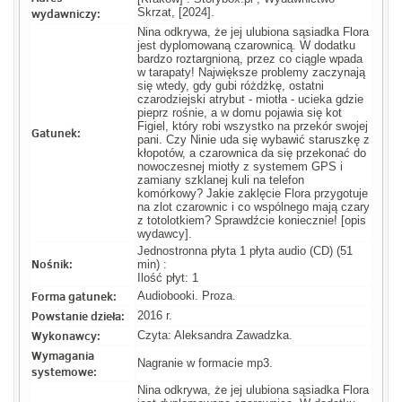
wydawniczy:
Skrzat, [2024].
Nina odkrywa, że jej ulubiona sąsiadka Flora
jest dyplomowaną czarownicą. W dodatku
bardzo roztargnioną, przez co ciągle wpada
w tarapaty! Największe problemy zaczynają
się wtedy, gdy gubi różdżkę, ostatni
czarodziejski atrybut - miotła - ucieka gdzie
pieprz rośnie, a w domu pojawia się kot
Figiel, który robi wszystko na przekór swojej
Gatunek:
pani. Czy Ninie uda się wybawić staruszkę z
kłopotów, a czarownica da się przekonać do
nowoczesnej miotły z systemem GPS i
zamiany szklanej kuli na telefon
komórkowy? Jakie zaklęcie Flora przygotuje
na zlot czarownic i co wspólnego mają czary
z totolotkiem? Sprawdźcie koniecznie! [opis
wydawcy].
Jednostronna płyta 1 płyta audio (CD) (51
Nośnik:
min) :
Ilość płyt: 1
Forma gatunek:
Audiobooki. Proza.
Powstanie dzieła:
2016 r.
Wykonawcy:
Czyta: Aleksandra Zawadzka.
Wymagania
Nagranie w formacie mp3.
systemowe:
Nina odkrywa, że jej ulubiona sąsiadka Flora