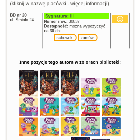
(kliknij w nazwę placówki - więcej informacji)
BD nr 20
Sygnatura:
III
ul. Śmiała 24
Numer inw.:
30837
Dostępność:
można wypożyczyć
na
30
dni
schowek
zamów
Inne pozycje tego autora w zbiorach biblioteki: