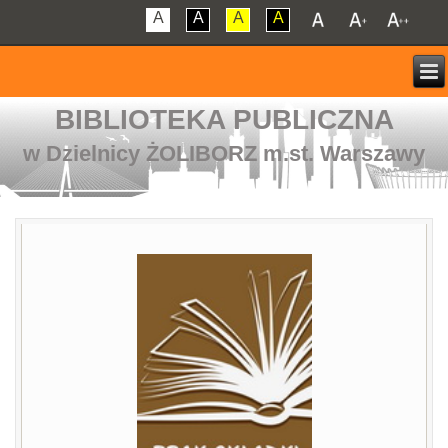
A
A
A
A
BIBLIOTEKA PUBLICZNA
w Dzielnicy ŻOLIBORZ m.st. Warszawy