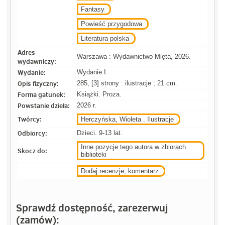
Fantasy
Powieść przygodowa
Literatura polska
Adres
Warszawa : Wydawnictwo Mięta, 2026.
wydawniczy:
Wydanie:
Wydanie I.
Opis fizyczny:
285, [3] strony : ilustracje ; 21 cm.
Forma gatunek:
Książki. Proza.
Powstanie dzieła:
2026 r.
Twórcy:
Herczyńska, Wioleta . Ilustracje
Odbiorcy:
Dzieci. 9-13 lat.
Inne pozycje tego autora w zbiorach
Skocz do:
biblioteki
Dodaj recenzje, komentarz
Sprawdź dostępność, zarezerwuj
(zamów):