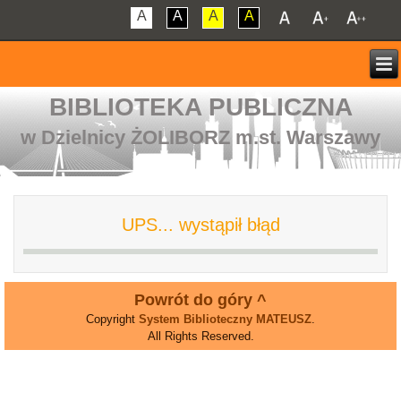
A
A
A
A
BIBLIOTEKA PUBLICZNA
w Dzielnicy ŻOLIBORZ m.st. Warszawy
UPS... wystąpił błąd
Powrót do góry ^
Copyright
System Biblioteczny MATEUSZ
.
All Rights Reserved.