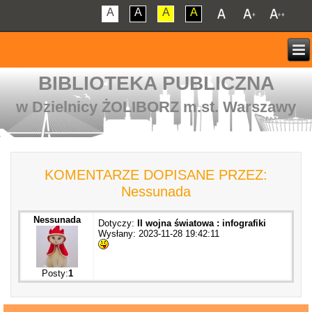
A
A
A
A
BIBLIOTEKA PUBLICZNA
w Dzielnicy ŻOLIBORZ m.st. Warszawy
KOMENTARZE DOPISANE PRZEZ:
Nessunada
Nessunada
Dotyczy:
II wojna światowa : infografiki
Wysłany: 2023-11-28 19:42:11
Posty:
1