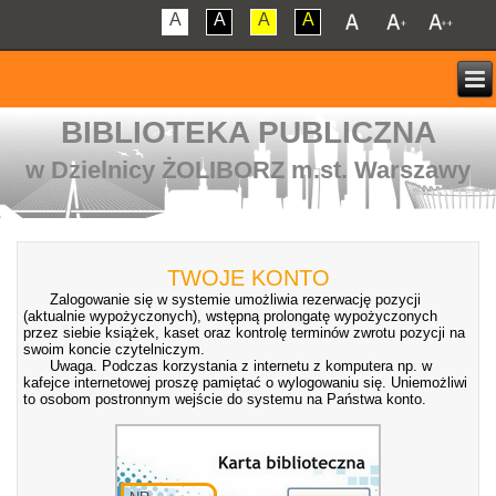
A
A
A
A
BIBLIOTEKA PUBLICZNA
w Dzielnicy ŻOLIBORZ m.st. Warszawy
TWOJE KONTO
Zalogowanie się w systemie umożliwia rezerwację pozycji
(aktualnie wypożyczonych), wstępną prolongatę wypożyczonych
przez siebie książek, kaset oraz kontrolę terminów zwrotu pozycji na
swoim koncie czytelniczym.
Uwaga. Podczas korzystania z internetu z komputera np. w
kafejce internetowej proszę pamiętać o wylogowaniu się. Uniemożliwi
to osobom postronnym wejście do systemu na Państwa konto.