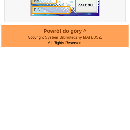
Powrót do góry ^
Copyright
System Biblioteczny MATEUSZ
.
All Rights Reserved.