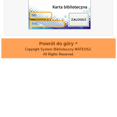
Powrót do góry ^
Copyright
System Biblioteczny MATEUSZ
.
All Rights Reserved.