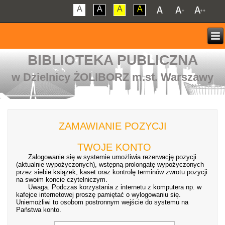
A
A
A
A
BIBLIOTEKA PUBLICZNA
w Dzielnicy ŻOLIBORZ m.st. Warszawy
ZAMAWIANIE POZYCJI
TWOJE KONTO
Zalogowanie się w systemie umożliwia rezerwację pozycji
(aktualnie wypożyczonych), wstępną prolongatę wypożyczonych
przez siebie książek, kaset oraz kontrolę terminów zwrotu pozycji
na swoim koncie czytelniczym.
Uwaga. Podczas korzystania z internetu z komputera np. w
kafejce internetowej proszę pamiętać o wylogowaniu się.
Uniemożliwi to osobom postronnym wejście do systemu na
Państwa konto.