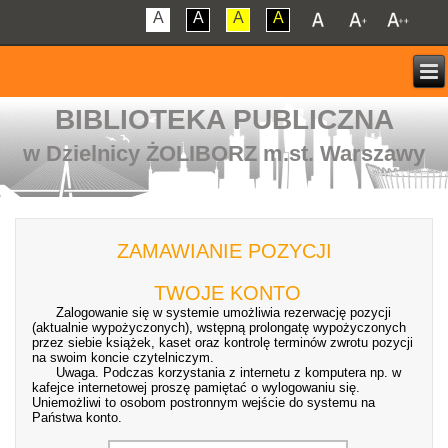
A
A
A
A
BIBLIOTEKA PUBLICZNA
w Dzielnicy ŻOLIBORZ m.st. Warszawy
ZAMAWIANIE POZYCJI
TWOJE KONTO
Zalogowanie się w systemie umożliwia rezerwację pozycji
(aktualnie wypożyczonych), wstępną prolongatę wypożyczonych
przez siebie książek, kaset oraz kontrolę terminów zwrotu pozycji
na swoim koncie czytelniczym.
Uwaga. Podczas korzystania z internetu z komputera np. w
kafejce internetowej proszę pamiętać o wylogowaniu się.
Uniemożliwi to osobom postronnym wejście do systemu na
Państwa konto.