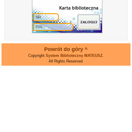
Powrót do góry ^
Copyright
System Biblioteczny MATEUSZ
.
All Rights Reserved.