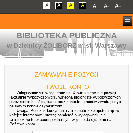
A
A
A
A
BIBLIOTEKA PUBLICZNA
w Dzielnicy ŻOLIBORZ m.st. Warszawy
ZAMAWIANIE POZYCJI
TWOJE KONTO
Zalogowanie się w systemie umożliwia rezerwację pozycji
(aktualnie wypożyczonych), wstępną prolongatę wypożyczonych
przez siebie książek, kaset oraz kontrolę terminów zwrotu pozycji
na swoim koncie czytelniczym.
Uwaga. Podczas korzystania z internetu z komputera np. w
kafejce internetowej proszę pamiętać o wylogowaniu się.
Uniemożliwi to osobom postronnym wejście do systemu na
Państwa konto.