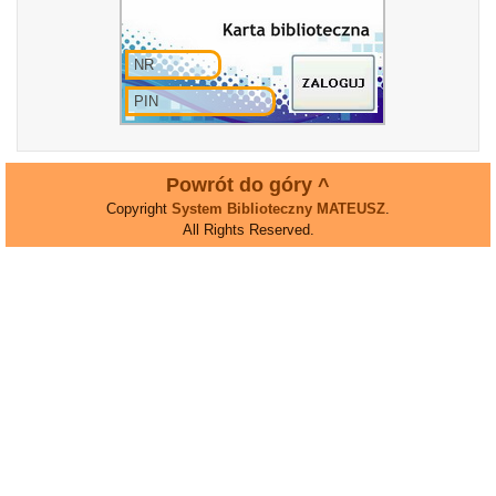
Powrót do góry ^
Copyright
System Biblioteczny MATEUSZ
.
All Rights Reserved.