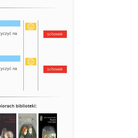
yczyć na
schowek
yczyć na
schowek
iorach biblioteki: