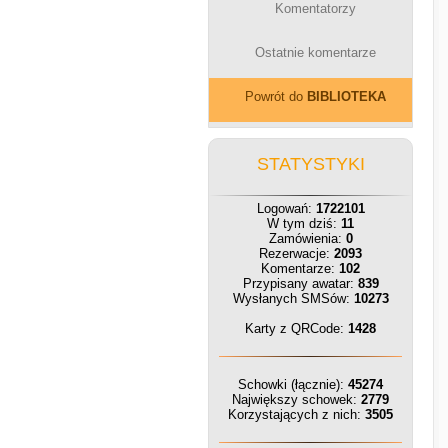
Komentatorzy
Ostatnie komentarze
Powrót do
BIBLIOTEKA
STATYSTYKI
Logowań:
1722101
W tym dziś:
11
Zamówienia:
0
Rezerwacje:
2093
Komentarze:
102
Przypisany awatar:
839
Wysłanych SMSów:
10273
Karty z QRCode:
1428
Schowki (łącznie):
45274
Największy schowek:
2779
Korzystających z nich:
3505