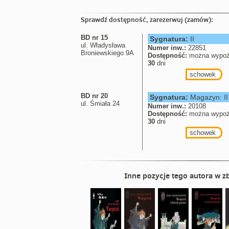
Sprawdź dostępność, zarezerwuj (zamów):
BD nr 15
Sygnatura:
II
ul. Władysława
Numer inw.:
22851
Broniewskiego 9A
Dostępność:
można wypoż
30
dni
schowek
BD nr 20
Sygnatura:
Magazyn: II
ul. Śmiała 24
Numer inw.:
20108
Dostępność:
można wypoż
30
dni
schowek
Inne pozycje tego autora w zb