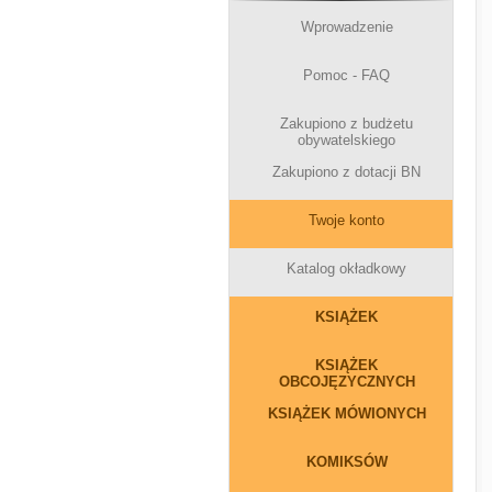
Wprowadzenie
Pomoc - FAQ
Zakupiono z budżetu
obywatelskiego
Zakupiono z dotacji BN
Twoje konto
Katalog okładkowy
KSIĄŻEK
KSIĄŻEK
OBCOJĘZYCZNYCH
KSIĄŻEK MÓWIONYCH
KOMIKSÓW