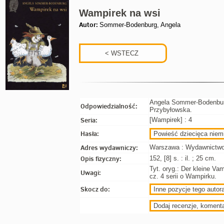
Wampirek na wsi
Autor:
Sommer-Bodenburg, Angela
Angela Sommer-Bodenburg 
Odpowiedzialność:
Przybyłowska.
Seria:
[Wampirek] : 4
Hasła:
Powieść dziecięca niemi
Adres wydawniczy:
Warszawa : Wydawnictwo
Opis fizyczny:
152, [8] s. : il. ; 25 cm.
Tyt. oryg.: Der kleine Va
Uwagi:
cz. 4 serii o Wampirku.
Skocz do:
Inne pozycje tego autora
Dodaj recenzje, koment