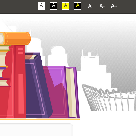
A
A
A
A