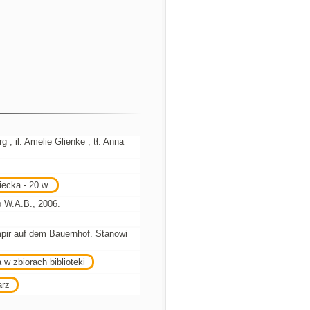
; il. Amelie Glienke ; tł. Anna
ecka - 20 w.
 W.A.B., 2006.
mpir auf dem Bauernhof. Stanowi
 w zbiorach biblioteki
arz