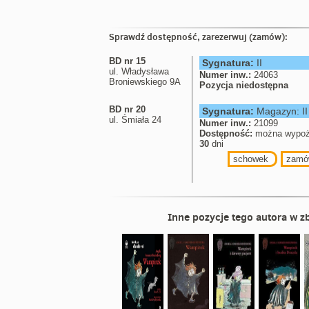
Sprawdź dostępność, zarezerwuj (zamów):
BD nr 15
Sygnatura:
II
ul. Władysława
Numer inw.:
24063
Broniewskiego 9A
Pozycja niedostępna
BD nr 20
Sygnatura:
Magazyn: II
ul. Śmiała 24
Numer inw.:
21099
Dostępność:
można wypoż
30
dni
schowek
zamó
Inne pozycje tego autora w zb