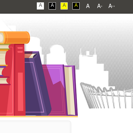
A
A
A
A