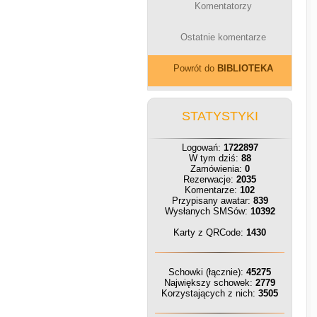
Komentatorzy
Ostatnie komentarze
Powrót do
BIBLIOTEKA
STATYSTYKI
Logowań:
1722897
W tym dziś:
88
Zamówienia:
0
Rezerwacje:
2035
Komentarze:
102
Przypisany awatar:
839
Wysłanych SMSów:
10392
Karty z QRCode:
1430
Schowki (łącznie):
45275
Największy schowek:
2779
Korzystających z nich:
3505