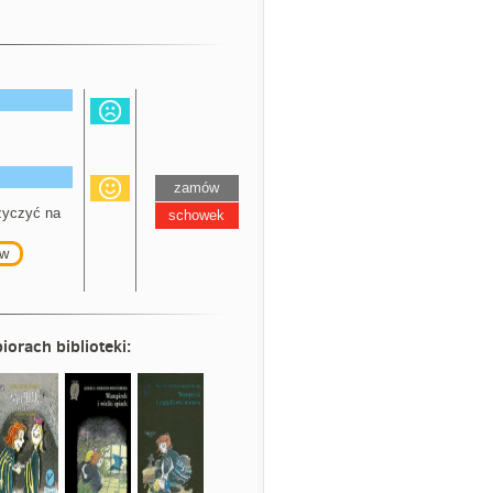
zamów
yczyć na
schowek
w
iorach biblioteki: