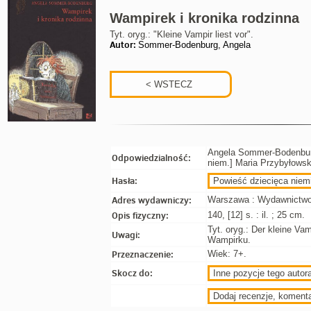
Wampirek i kronika rodzinna
Tyt. oryg.: "Kleine Vampir liest vor".
Autor:
Sommer-Bodenburg, Angela
Angela Sommer-Bodenburg ;
Odpowiedzialność:
niem.] Maria Przybyłowsk
Hasła:
Powieść dziecięca niemi
Adres wydawniczy:
Warszawa : Wydawnictwo
Opis fizyczny:
140, [12] s. : il. ; 25 cm.
Tyt. oryg.: Der kleine Vamp
Uwagi:
Wampirku.
Przeznaczenie:
Wiek: 7+.
Skocz do:
Inne pozycje tego autora
Dodaj recenzje, koment