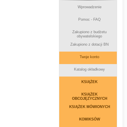
Wprowadzenie
Pomoc - FAQ
Zakupiono z budżetu
obywatelskiego
Zakupiono z dotacji BN
Twoje konto
Katalog okładkowy
KSIĄŻEK
KSIĄŻEK
OBCOJĘZYCZNYCH
KSIĄŻEK MÓWIONYCH
KOMIKSÓW