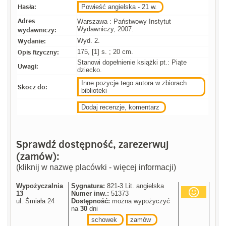
Hasła:
Powieść angielska - 21 w.
Adres
Warszawa : Państwowy Instytut
wydawniczy:
Wydawniczy, 2007.
Wydanie:
Wyd. 2.
Opis fizyczny:
175, [1] s. ; 20 cm.
Stanowi dopełnienie książki pt.: Piąte
Uwagi:
dziecko.
Inne pozycje tego autora w zbiorach
Skocz do:
biblioteki
Dodaj recenzje, komentarz
Sprawdź dostępność, zarezerwuj
(zamów):
(kliknij w nazwę placówki - więcej informacji)
Wypożyczalnia
Sygnatura:
821-3 Lit. angielska
13
Numer inw.:
51373
ul. Śmiała 24
Dostępność:
można wypożyczyć
na
30
dni
schowek
zamów