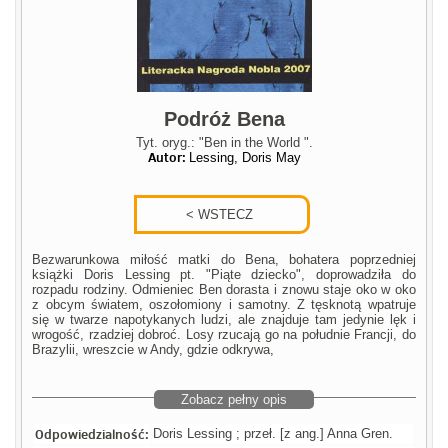
Podróż Bena
Tyt. oryg.: "Ben in the World ".
Autor:
Lessing, Doris May
Bezwarunkowa miłość matki do Bena, bohatera poprzedniej
książki Doris Lessing pt. "Piąte dziecko", doprowadziła do
rozpadu rodziny. Odmieniec Ben dorasta i znowu staje oko w oko
z obcym światem, oszołomiony i samotny. Z tęsknotą wpatruje
się w twarze napotykanych ludzi, ale znajduje tam jedynie lęk i
wrogość, rzadziej dobroć. Losy rzucają go na południe Francji, do
Brazylii, wreszcie w Andy, gdzie odkrywa,
Zobacz pełny opis
Odpowiedzialność:
Doris Lessing ; przeł. [z ang.] Anna Gren.