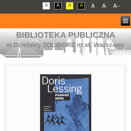
A
A
A
A
BIBLIOTEKA PUBLICZNA
w Dzielnicy ŻOLIBORZ m.st. Warszawy