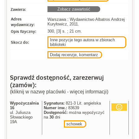
Zawiera:
Zobacz zawartość
Adres
Warszawa : Wydawnictwo Albatros Andrzej
wydawniczy:
Kuryłowicz, 2011.
Opis fizyczny:
300, [3] s. ; 21 cm.
Inne pozycje tego autora w zbiorach
Skocz do:
biblioteki
Dodaj recenzje, komentarz
Sprawdź dostępność, zarezerwuj
(zamów):
(kliknij w nazwę placówki - więcej informacji)
Wypożyczalnia
Sygnatura:
821-3 Lit. angielska
16
Numer inw.:
83639
ul. Juliusza
Dostępność:
można wypożyczyć
Słowackiego
na
30
dni
19A
schowek