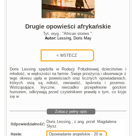
Drugie opowieści afrykańskie
Tyt. oryg.: "African stories ".
Autor:
Lessing, Doris May
Doris Lessing spędziła w Rodezji Południowej dzieciństwo i
młodość, w większości na farmie. Swoje przeżycia i obserwacje z
tego okresu ujęła w powieściach oraz licznych opowiadaniach,
których osią są miłość, nienawiść, tęsknota i przemoc.
Wstrząsające, liryczne, nierzadko przepełnione gorzkim
humorem, odkrywają przed czytelnikiem prawdę o tym, co kryje
się w
Zobacz pełny opis
Doris Lessing ; z ang. przeł. Magdalena
Odpowiedzialność:
Słysz.
Hasła:
Opowiadanie angielskie - 20 w.