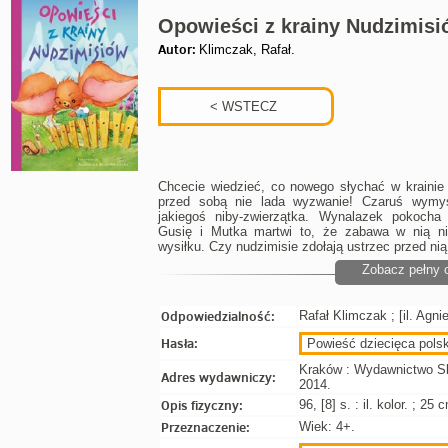
Opowieści z krainy Nudzimis
Autor:
Klimczak, Rafał.
Chcecie wiedzieć, co nowego słychać w krainie
przed sobą nie lada wyzwanie! Czaruś wymyś
jakiegoś niby-zwierzątka. Wynalazek pokocha 
Gusię i Mutka martwi to, że zabawa w nią n
wysiłku. Czy nudzimisie zdołają ustrzec przed ni
Zobacz pełny 
Odpowiedzialność:
Rafał Klimczak ; [il. Agn
Hasła:
Powieść dziecięca polsk
Kraków : Wydawnictwo Sk
Adres wydawniczy:
2014.
Opis fizyczny:
96, [8] s. : il. kolor. ; 25 
Przeznaczenie:
Wiek: 4+.