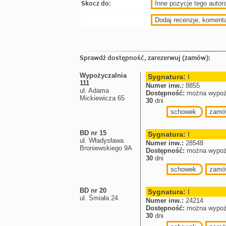
Skocz do:
Inne pozycje tego autora
Dodaj recenzje, koment
Sprawdź dostępność, zarezerwuj (zamów):
Wypożyczalnia
Sygnatura:
I
111
Numer inw.:
8855
ul. Adama
Dostępność:
można wypoż
Mickiewicza 65
30
dni
schowek
zamó
BD nr 15
Sygnatura:
I
ul. Władysława
Numer inw.:
28548
Broniewskiego 9A
Dostępność:
można wypoż
30
dni
schowek
zamó
BD nr 20
Sygnatura:
I
ul. Śmiała 24
Numer inw.:
24214
Dostępność:
można wypoż
30
dni