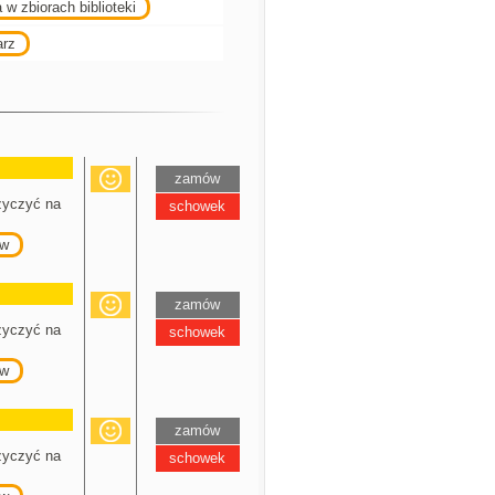
 w zbiorach biblioteki
arz
zamów
yczyć na
schowek
w
zamów
yczyć na
schowek
w
zamów
yczyć na
schowek