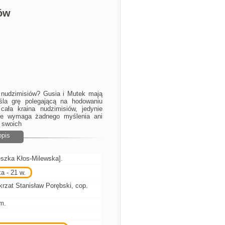
iów
 nudzimisiów? Gusia i Mutek mają
la grę polegającą na hodowaniu
cała kraina nudzimisiów, jedynie
ie wymaga żadnego myślenia ani
ą swoich
opis
ieszka Kłos-Milewska].
a - 21 w.
rzat Stanisław Porębski, cop.
cm.