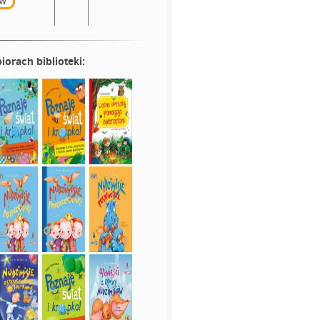
w
iorach biblioteki: