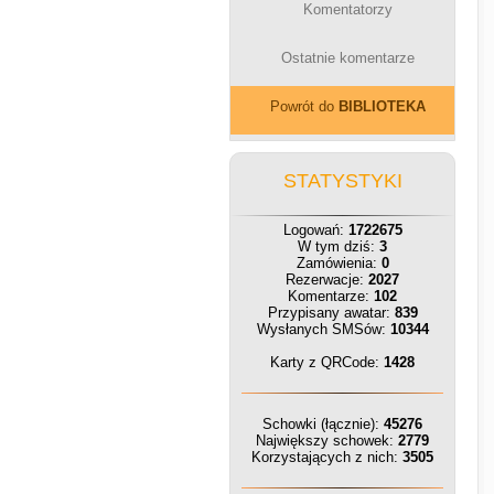
Komentatorzy
Ostatnie komentarze
Powrót do
BIBLIOTEKA
STATYSTYKI
Logowań:
1722675
W tym dziś:
3
Zamówienia:
0
Rezerwacje:
2027
Komentarze:
102
Przypisany awatar:
839
Wysłanych SMSów:
10344
Karty z QRCode:
1428
Schowki (łącznie):
45276
Największy schowek:
2779
Korzystających z nich:
3505