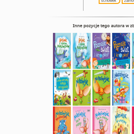
schowek
zamó
Inne pozycje tego autora w zb