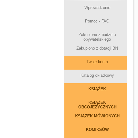
Wprowadzenie
Pomoc - FAQ
Zakupiono z budżetu
obywatelskiego
Zakupiono z dotacji BN
Twoje konto
Katalog okładkowy
KSIĄŻEK
KSIĄŻEK
OBCOJĘZYCZNYCH
KSIĄŻEK MÓWIONYCH
KOMIKSÓW