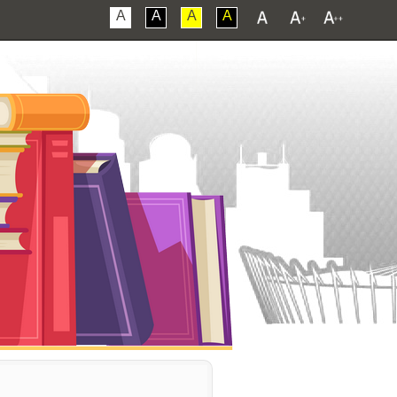
A
A
A
A