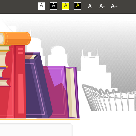
A
A
A
A