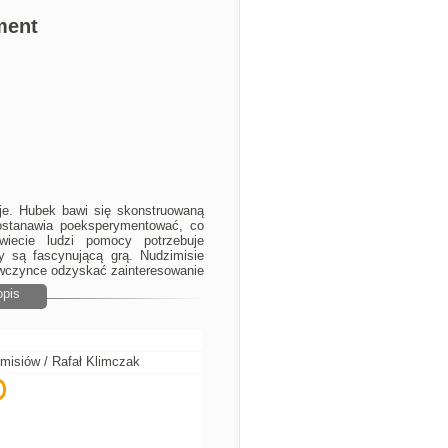
ment
eje. Hubek bawi się skonstruowaną
ostanawia poeksperymentować, co
iecie ludzi pomocy potrzebuje
 są fascynującą grą. Nudzimisie
ewczynce odzyskać zainteresowanie
opis
misiów / Rafał Klimczak