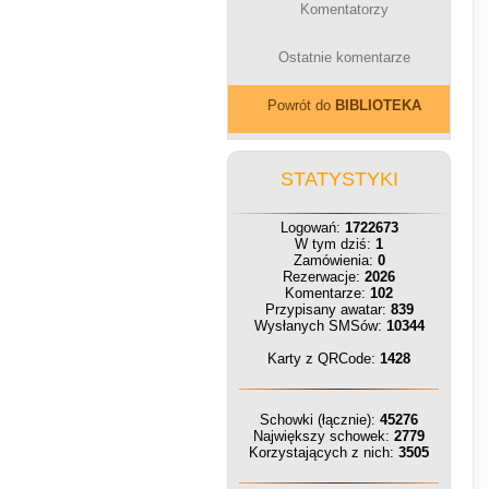
Komentatorzy
Ostatnie komentarze
Powrót do
BIBLIOTEKA
STATYSTYKI
Logowań:
1722673
W tym dziś:
1
Zamówienia:
0
Rezerwacje:
2026
Komentarze:
102
Przypisany awatar:
839
Wysłanych SMSów:
10344
Karty z QRCode:
1428
Schowki (łącznie):
45276
Największy schowek:
2779
Korzystających z nich:
3505