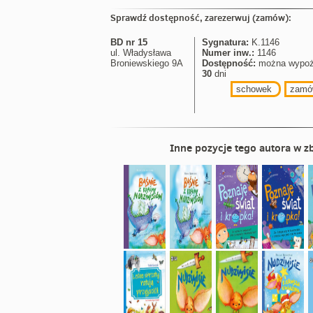
Sprawdź dostępność, zarezerwuj (zamów):
BD nr 15
Sygnatura:
K.1146
ul. Władysława
Numer inw.:
1146
Broniewskiego 9A
Dostępność:
można wypoż
30
dni
schowek
zamó
Inne pozycje tego autora w zb