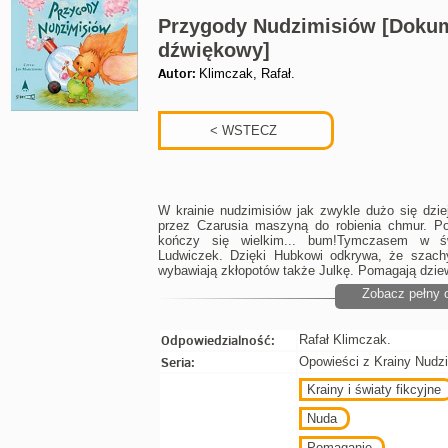
Przygody Nudzimisiów [Doku
dźwiękowy]
Autor:
Klimczak, Rafał.
W krainie nudzimisiów jak zwykle dużo się dzi
przez Czarusia maszyną do robienia chmur. P
kończy się wielkim... bum!Tymczasem w św
Ludwiczek. Dzięki Hubkowi odkrywa, że szachy
wybawiają zkłopotów także Julkę. Pomagają dzi
Zobacz pełny 
Odpowiedzialność:
Rafał Klimczak.
Seria:
Opowieści z Krainy Nudzi
Krainy i światy fikcyjne
Nuda
Pomaganie