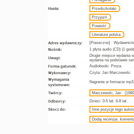
Hasła:
Przedszkolaki
Przyjaźń
Powieść
Literatura polska
Adres wydawniczy:
[Piaseczno] : Wydawnictw
Nośnik:
1 płyta audio (CD) (1 godz
Drugie miejsce wydania 
Uwagi:
wydania na podstawie se
Forma gatunek:
Audiobooki. Proza.
Wykonawcy:
Czyta: Jan Marczewski.
Wymagania
Nagranie w formacie mp3
systemowe:
Twórcy:
Marczewski, Jan . (1990
Odbiorcy:
Dzieci. 0-5 lat. 6-8 lat.
Skocz do:
Inne pozycje tego autora
Dodaj recenzje, koment