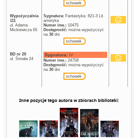
schowek
Wypożyczalnia
Sygnatura:
Fantastyka: 821-3 Lit.
111
ameryka
ul. Adama
Numer inw.:
10475
Mickiewicza 65
Dostępność:
można wypożyczyć
na
30
dni
schowek
BD nr 20
Sygnatura:
IV
ul. Śmiała 24
Numer inw.:
24758
Dostępność:
można wypożyczyć
na
30
dni
schowek
Inne pozycje tego autora w zbiorach biblioteki: