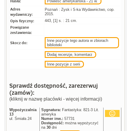
Hasła:
Powieść amerykańska - 21 w.
Adres
Poznań : Zysk i S-ka Wydawnictwo, cop.
wydawniczy:
2015.
Opis fizyczny:
443, [1] s. : 21 cm.
Powiązane
zestawienia:
Inne pozycje tego autora w zbiorach
Skocz do:
biblioteki
Dodaj recenzje, komentarz
Inne pozycje z serii
Sprawdź dostępność, zarezerwuj
(zamów):
(kliknij w nazwę placówki - więcej informacji)
Wypożyczalnia
Sygnatura:
Fantastyka: 821-3 Lit.
13
ameryka
ul. Śmiała 24
Numer inw.:
57731
Dostępność:
można wypożyczyć
na
30
dni