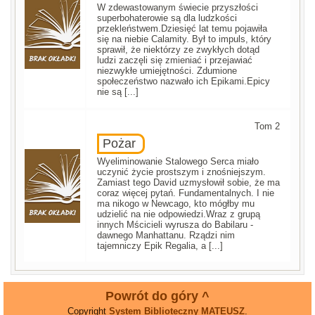
W zdewastowanym świecie przyszłości
superbohaterowie są dla ludzkości
przekleństwem.Dziesięć lat temu pojawiła
się na niebie Calamity. Był to impuls, który
sprawił, że niektórzy ze zwykłych dotąd
ludzi zaczęli się zmieniać i przejawiać
niezwykłe umiejętności. Zdumione
społeczeństwo nazwało ich Epikami.Epicy
nie są [...]
Tom 2
Pożar
Wyeliminowanie Stalowego Serca miało
uczynić życie prostszym i znośniejszym.
Zamiast tego David uzmysłowił sobie, że ma
coraz więcej pytań. Fundamentalnych. I nie
ma nikogo w Newcago, kto mógłby mu
udzielić na nie odpowiedzi.Wraz z grupą
innych Mścicieli wyrusza do Babilaru -
dawnego Manhattanu. Rządzi nim
tajemniczy Epik Regalia, a [...]
Powrót do góry ^
Copyright
System Biblioteczny MATEUSZ
.