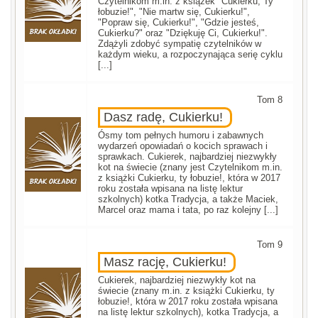
Czytelnikom m.in. z książek "Cukierku, Ty
łobuzie!", "Nie martw się, Cukierku!",
"Popraw się, Cukierku!", "Gdzie jesteś,
Cukierku?" oraz "Dziękuję Ci, Cukierku!".
Zdążyli zdobyć sympatię czytelników w
każdym wieku, a rozpoczynająca serię cyklu
[...]
Tom 8
Dasz radę, Cukierku!
Ósmy tom pełnych humoru i zabawnych
wydarzeń opowiadań o kocich sprawach i
sprawkach. Cukierek, najbardziej niezwykły
kot na świecie (znany jest Czytelnikom m.in.
z książki Cukierku, ty łobuzie!, która w 2017
roku została wpisana na listę lektur
szkolnych) kotka Tradycja, a także Maciek,
Marcel oraz mama i tata, po raz kolejny [...]
Tom 9
Masz rację, Cukierku!
Cukierek, najbardziej niezwykły kot na
świecie (znany m.in. z książki Cukierku, ty
łobuzie!, która w 2017 roku została wpisana
na listę lektur szkolnych), kotka Tradycja, a