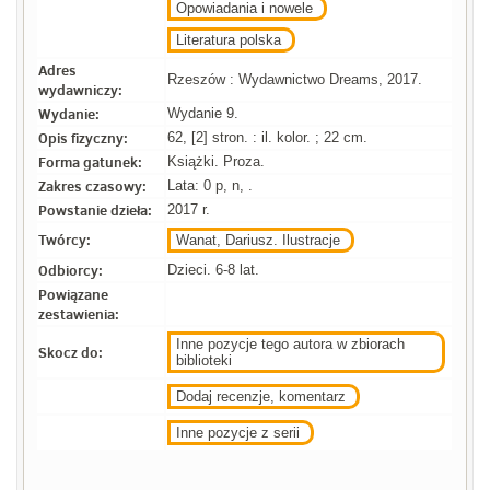
Opowiadania i nowele
Literatura polska
Adres
Rzeszów : Wydawnictwo Dreams, 2017.
wydawniczy:
Wydanie:
Wydanie 9.
Opis fizyczny:
62, [2] stron. : il. kolor. ; 22 cm.
Forma gatunek:
Książki. Proza.
Zakres czasowy:
Lata: 0 p, n, .
Powstanie dzieła:
2017 r.
Twórcy:
Wanat, Dariusz. Ilustracje
Odbiorcy:
Dzieci. 6-8 lat.
Powiązane
zestawienia:
Inne pozycje tego autora w zbiorach
Skocz do:
biblioteki
Dodaj recenzje, komentarz
Inne pozycje z serii