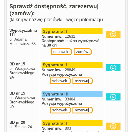
Sprawdź dostępność, zarezerwuj
(zamów):
(kliknij w nazwę placówki - więcej informacji)
Wypożyczalnia
Sygnatura:
I
111
Numer inw.:
12631
ul. Adama
Dostępność:
można wypożyczyć
Mickiewicza 65
na
30
dni
schowek
zamów
BD nr 15
Sygnatura:
I
ul. Władysława
Numer inw.:
28849
Broniewskiego
Pozycja wypożyczona
9A
schowek
rezerwuj
BD nr 15
Sygnatura:
II
ul. Władysława
Numer inw.:
33404
Broniewskiego
Pozycja wypożyczona
9A
schowek
rezerwuj
BD nr 20
Sygnatura:
I
ul. Śmiała 24
Numer inw.:
803