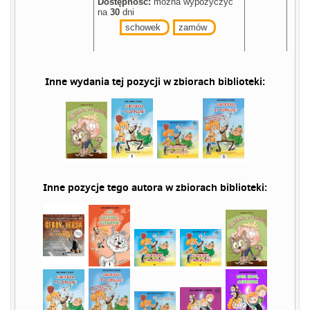
Dostępność:
można wypożyczyć
na
30
dni
schowek
zamów
Inne wydania tej pozycji w zbiorach biblioteki:
Inne pozycje tego autora w zbiorach biblioteki: