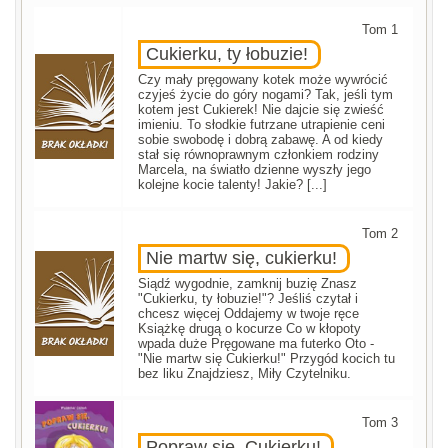
Tom 1
Cukierku, ty łobuzie!
Czy mały pręgowany kotek może wywrócić
czyjeś życie do góry nogami? Tak, jeśli tym
kotem jest Cukierek! Nie dajcie się zwieść
imieniu. To słodkie futrzane utrapienie ceni
sobie swobodę i dobrą zabawę. A od kiedy
stał się równoprawnym członkiem rodziny
Marcela, na światło dzienne wyszły jego
kolejne kocie talenty! Jakie? [...]
Tom 2
Nie martw się, cukierku!
Siądź wygodnie, zamknij buzię Znasz
"Cukierku, ty łobuzie!"? Jeśliś czytał i
chcesz więcej Oddajemy w twoje ręce
Książkę drugą o kocurze Co w kłopoty
wpada duże Pręgowane ma futerko Oto -
"Nie martw się Cukierku!" Przygód kocich tu
bez liku Znajdziesz, Miły Czytelniku.
Tom 3
Popraw się, Cukierku!