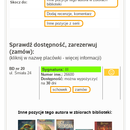
Skocz do:
biblioteki
Dodaj recenzje, komentarz
Inne pozycje z serii
Sprawdź dostępność, zarezerwuj
(zamów):
(kliknij w nazwę placówki - więcej informacji)
BD nr 20
Sygnatura:
III
ul. Śmiała 24
Numer inw.:
26600
Dostępność:
można wypożyczyć
na
30
dni
schowek
zamów
Inne pozycje tego autora w zbiorach biblioteki: