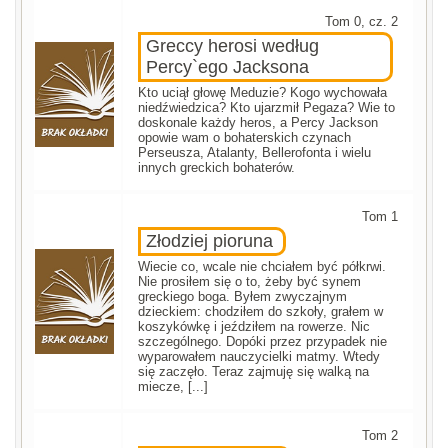
Tom 0, cz. 2
Greccy herosi według
Percy`ego Jacksona
Kto uciął głowę Meduzie? Kogo wychowała
niedźwiedzica? Kto ujarzmił Pegaza? Wie to
doskonale każdy heros, a Percy Jackson
opowie wam o bohaterskich czynach
Perseusza, Atalanty, Bellerofonta i wielu
innych greckich bohaterów.
Tom 1
Złodziej pioruna
Wiecie co, wcale nie chciałem być półkrwi.
Nie prosiłem się o to, żeby być synem
greckiego boga. Byłem zwyczajnym
dzieckiem: chodziłem do szkoły, grałem w
koszykówkę i jeździłem na rowerze. Nic
szczególnego. Dopóki przez przypadek nie
wyparowałem nauczycielki matmy. Wtedy
się zaczęło. Teraz zajmuję się walką na
miecze, [...]
Tom 2