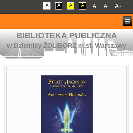
A
A
A
A
BIBLIOTEKA PUBLICZNA
w Dzielnicy ŻOLIBORZ m.st. Warszawy