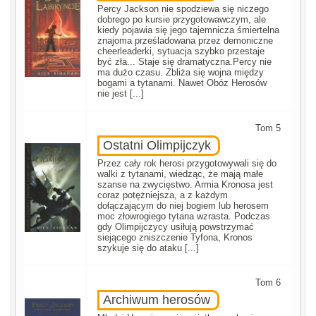
Percy Jackson nie spodziewa się niczego
dobrego po kursie przygotowawczym, ale
kiedy pojawia się jego tajemnicza śmiertelna
znajoma prześladowana przez demoniczne
cheerleaderki, sytuacja szybko przestaje
być zła... Staje się dramatyczna.Percy nie
ma dużo czasu. Zbliża się wojna między
bogami a tytanami. Nawet Obóz Herosów
nie jest [...]
Tom 5
Ostatni Olimpijczyk
Przez cały rok herosi przygotowywali się do
walki z tytanami, wiedząc, że mają małe
szanse na zwycięstwo. Armia Kronosa jest
coraz potężniejsza, a z każdym
dołączającym do niej bogiem lub herosem
moc złowrogiego tytana wzrasta. Podczas
gdy Olimpijczycy usiłują powstrzymać
siejącego zniszczenie Tyfona, Kronos
szykuje się do ataku [...]
Tom 6
Archiwum herosów