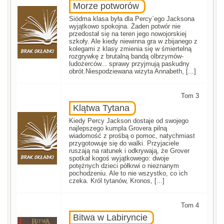
Morze potworów
Siódma klasa była dla Percy`ego Jacksona
wyjątkowo spokojna. Żaden potwór nie
przedostał się na teren jego nowojorskiej
szkoły. Ale kiedy niewinna gra w zbijanego z
kolegami z klasy zmienia się w śmiertelną
rozgrywkę z brutalną bandą olbrzymów-
ludożerców... sprawy przyjmują paskudny
obrót.Niespodziewana wizyta Annabeth, [...]
Tom 3
Klątwa Tytana
Kiedy Percy Jackson dostaje od swojego
najlepszego kumpla Grovera pilną
wiadomość z prośbą o pomoc, natychmiast
przygotowuje się do walki. Przyjaciele
ruszają na ratunek i odkrywają, że Grover
spotkał kogoś wyjątkowego: dwoje
potężnych dzieci półkrwi o nieznanym
pochodzeniu. Ale to nie wszystko, co ich
czeka. Król tytanów, Kronos, [...]
Tom 4
Bitwa w Labiryncie