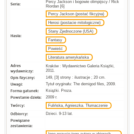
Percy Jackson i bogowie olimpijscy / Rick
Seria:
Riordan [6]
Percy Jackson (postać fikcyjna)
Herosi (postacie mitologiczne)
Stany Zjednoczone (USA)
Hasła:
Fantasy
Powieść
Literatura amerykańska
Adres
Kraków : Wydawnictwo Galeria Książki,
wydawniczy:
2011.
Opis fizyczny:
149, [3] strony : ilustracje ; 20 cm.
Uwagi:
Tytuł oryginału: The demigod files, 2009.
Forma gatunek:
Książki. Proza.
Powstanie dzieła:
2009 r.
Twórcy:
Fulińska, Agnieszka. Tłumaczenie
Odbiorcy:
Dzieci. 9-13 lat.
Powiązane
zestawienia:
Inne pozycje tego autora w zbiorach