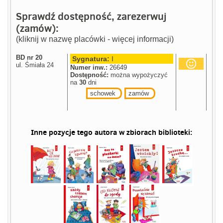
Sprawdź dostępność, zarezerwuj
(zamów):
(kliknij w nazwę placówki - więcej informacji)
BD nr 20
Sygnatura:
I
ul. Śmiała 24
Numer inw.:
26649
Dostępność:
można wypożyczyć
na
30
dni
schowek
zamów
Inne pozycje tego autora w zbiorach biblioteki: