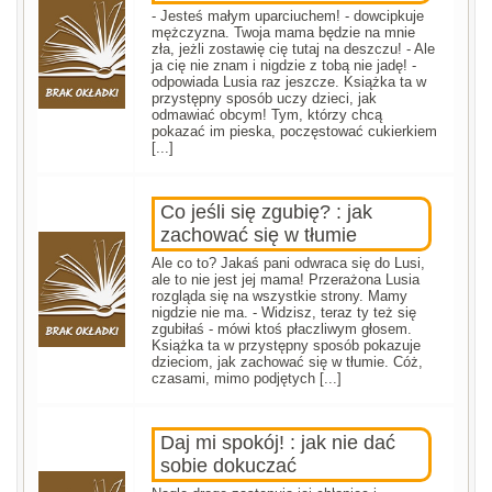
- Jesteś małym uparciuchem! - dowcipkuje
mężczyzna. Twoja mama będzie na mnie
zła, jeżli zostawię cię tutaj na deszczu! - Ale
ja cię nie znam i nigdzie z tobą nie jadę! -
odpowiada Lusia raz jeszcze. Książka ta w
przystępny sposób uczy dzieci, jak
odmawiać obcym! Tym, którzy chcą
pokazać im pieska, poczęstować cukierkiem
[...]
Co jeśli się zgubię? : jak
zachować się w tłumie
Ale co to? Jakaś pani odwraca się do Lusi,
ale to nie jest jej mama! Przerażona Lusia
rozgląda się na wszystkie strony. Mamy
nigdzie nie ma. - Widzisz, teraz ty też się
zgubiłaś - mówi ktoś płaczliwym głosem.
Książka ta w przystępny sposób pokazuje
dzieciom, jak zachować się w tłumie. Cóż,
czasami, mimo podjętych [...]
Daj mi spokój! : jak nie dać
sobie dokuczać