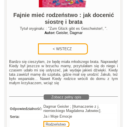
Fajnie mieć rodzeństwo : jak docenić
siostrę i brata
Tytuł oryginału: : "Zum Glück gibt es Geschwister!, ".
Autor:
Geisler, Dagmar
Bardzo się cieszyłam, że będę miała młodszego brata. Naprawdę!
Kiedy był jeszcze w brzuchu marny, przytulałam się do niego i
czasem udało mi się usłyszeć, jak wydaje jakieś dźwięki. Kiedy
tata zawiózł mamę do szpitala, gdzie miał się urodzić Jakub, też
było wspaniale... Nawet Kiedy rodzice wrócili do domu z tym
małym krzykaczem, wciąż się
Zobacz pełny opis
Dagmar Geisler ; [tłumaczenie z j.
Odpowiedzialność:
niemieckiego Magdalena Jałowiec].
Seria:
Ja i Moje Emocje
Rodzeństwo