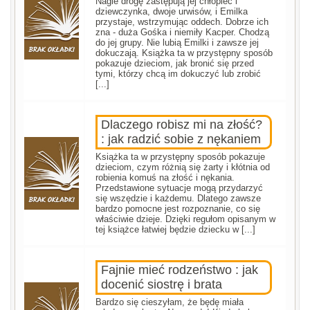
Nagle drogę zastępują jej chłopiec i
dziewczynka, dwoje urwisów, i Emilka
przystaje, wstrzymując oddech. Dobrze ich
zna - duża Gośka i niemiły Kacper. Chodzą
do jej grupy. Nie lubią Emilki i zawsze jej
dokuczają. Książka ta w przystępny sposób
pokazuje dzieciom, jak bronić się przed
tymi, którzy chcą im dokuczyć lub zrobić
[...]
Dlaczego robisz mi na złość?
: jak radzić sobie z nękaniem
Książka ta w przystępny sposób pokazuje
dzieciom, czym różnią się żarty i kłótnia od
robienia komuś na złość i nękania.
Przedstawione sytuacje mogą przydarzyć
się wszędzie i każdemu. Dlatego zawsze
bardzo pomocne jest rozpoznanie, co się
właściwie dzieje. Dzięki regułom opisanym w
tej książce łatwiej będzie dziecku w [...]
Fajnie mieć rodzeństwo : jak
docenić siostrę i brata
Bardzo się cieszyłam, że będę miała