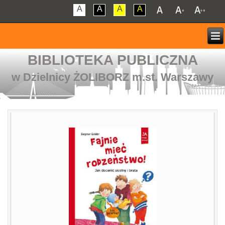
A
A
A
A
BIBLIOTEKA PUBLICZNA
w Dzielnicy ŻOLIBORZ m.st. Warszawy