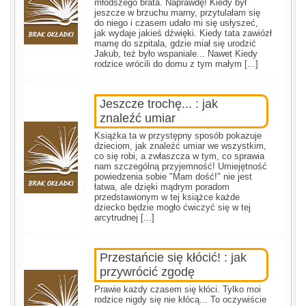
młodszego brata. Naprawdę! Kiedy był
jeszcze w brzuchu marny, przytulałam się
do niego i czasem udało mi się usłyszeć,
jak wydaje jakieś dźwięki. Kiedy tata zawiózł
mamę do szpitala, gdzie miał się urodzić
Jakub, też było wspaniale... Nawet Kiedy
rodzice wrócili do domu z tym małym [...]
Jeszcze trochę... : jak
znaleźć umiar
Książka ta w przystępny sposób pokazuje
dzieciom, jak znaleźć umiar we wszystkim,
co się robi, a zwłaszcza w tym, co sprawia
nam szczególną przyjemność! Umiejętność
powiedzenia sobie "Mam dość!" nie jest
łatwa, ale dzięki mądrym poradom
przedstawionym w tej książce każde
dziecko będzie mogło ćwiczyć się w tej
arcytrudnej [...]
Przestańcie się kłócić! : jak
przywrócić zgodę
Prawie każdy czasem się kłóci. Tylko moi
rodzice nigdy się nie kłócą... To oczywiście