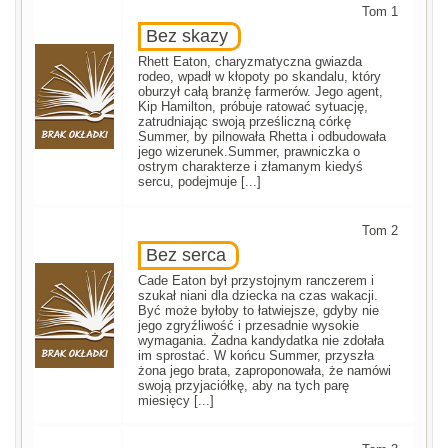
Tom 1
Bez skazy
Rhett Eaton, charyzmatyczna gwiazda
rodeo, wpadł w kłopoty po skandalu, który
oburzył całą branżę farmerów. Jego agent,
Kip Hamilton, próbuje ratować sytuację,
zatrudniając swoją prześliczną córkę
Summer, by pilnowała Rhetta i odbudowała
jego wizerunek.Summer, prawniczka o
ostrym charakterze i złamanym kiedyś
sercu, podejmuje [...]
Tom 2
Bez serca
Cade Eaton był przystojnym ranczerem i
szukał niani dla dziecka na czas wakacji.
Być może byłoby to łatwiejsze, gdyby nie
jego zgryźliwość i przesadnie wysokie
wymagania. Żadna kandydatka nie zdołała
im sprostać. W końcu Summer, przyszła
żona jego brata, zaproponowała, że namówi
swoją przyjaciółkę, aby na tych parę
miesięcy [...]