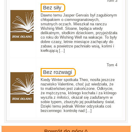
Tom 3
Bez siły
Dawno temu Jasper Gervais był zagubionym
chłopakiem o ciemnogranatowych,
smutnych oczach. Mieszkał na ranczu
Wishing Well. Sloane, będąca wtedy
delikatnym, słodkim dzieckiem, przyjeżdżała
co roku do Wishing Well na wakacje. To były
dobre czasy, letnie miesiące zachęcały do
zabaw, a powietrze pachniało wsią, końmi i
kiełkującą [...]
Tom 4
Bez rozwagi
Kiedy Winter spotkała Theo, nosiła jeszcze
nazwisko Valentine, choć już wiedziała, że
to małżeństwo jest zakończone. Odkrycie,
że mężczyzna, którego kochała i za którego
wyszła z miłości, okazał się zadufanym w
sobie typem, zburzyło jej poukładany świat.
Dzięki temu jednak Winter odzyskała coś
bezcennego: kontrolę nad [...]
Powrót do góry ^