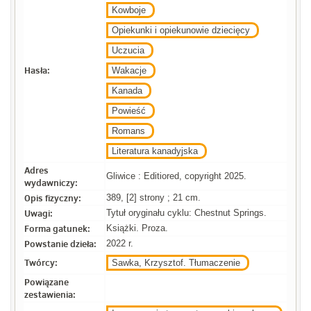
Kowboje
Opiekunki i opiekunowie dziecięcy
Uczucia
Hasła:
Wakacje
Kanada
Powieść
Romans
Literatura kanadyjska
Adres
Gliwice : Editiored, copyright 2025.
wydawniczy:
Opis fizyczny:
389, [2] strony ; 21 cm.
Uwagi:
Tytuł oryginału cyklu: Chestnut Springs.
Forma gatunek:
Książki. Proza.
Powstanie dzieła:
2022 r.
Twórcy:
Sawka, Krzysztof. Tłumaczenie
Powiązane
zestawienia: