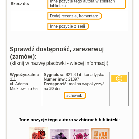
Inne pozycje tego autora w zbiorach
Skocz do:
biblioteki
Dodaj recenzje, komentarz
Inne pozycje z serii
Sprawdź dostępność, zarezerwuj
(zamów):
(kliknij w nazwę placówki - więcej informacji)
Wypożyczalnia
Sygnatura:
821-3 Lit. kanadyjska
111
Numer inw.:
21397
ul. Adama
Dostępność:
można wypożyczyć
Mickiewicza 65
na
30
dni
schowek
Inne pozycje tego autora w zbiorach biblioteki: