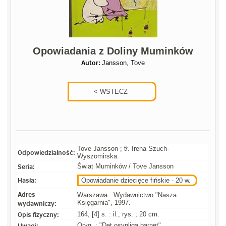
Opowiadania z Doliny Muminków
Autor:
Jansson, Tove
Tove Jansson ; tł. Irena Szuch-
Odpowiedzialność:
Wyszomirska.
Seria:
Świat Muminków / Tove Jansson
Hasła:
Opowiadanie dziecięce fińskie - 20 w.
Adres
Warszawa : Wydawnictwo "Nasza
wydawniczy:
Księgarnia", 1997.
Opis fizyczny:
164, [4] s. : il., rys. ; 20 cm.
Uwagi:
Oryg. : "Det osynliga barnet"