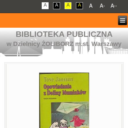
A
A
A
A
BIBLIOTEKA PUBLICZNA
w Dzielnicy ŻOLIBORZ m.st. Warszawy