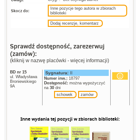
Inne pozycje tego autora w zbiorach
Skocz do:
biblioteki
Dodaj recenzje, komentarz
Sprawdź dostępność, zarezerwuj
(zamów):
(kliknij w nazwę placówki - więcej informacji)
BD nr 15
Sygnatura:
II
ul. Władysława
Numer inw.:
18797
Broniewskiego
Dostępność:
można wypożyczyć
9A
na
30
dni
schowek
zamów
Inne wydania tej pozycji w zbiorach biblioteki: