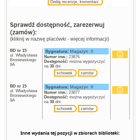
Dodaj recenzje, komentarz
Sprawdź dostępność, zarezerwuj
(zamów):
(kliknij w nazwę placówki - więcej informacji)
BD nr 15
Sygnatura:
Magazyn: II
ul. Władysława
Numer inw.:
23876
Broniewskiego
Dostępność:
można wypożyczyć
9A
na
30
dni
schowek
zamów
BD nr 15
Sygnatura:
Magazyn: II
ul. Władysława
Numer inw.:
23877
Broniewskiego
Dostępność:
można wypożyczyć
9A
na
30
dni
schowek
zamów
Inne wydania tej pozycji w zbiorach biblioteki: