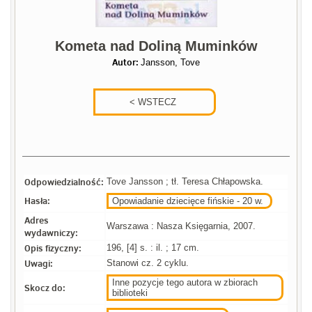
Kometa nad Doliną Muminków
Autor:
Jansson, Tove
Odpowiedzialność:
Tove Jansson ; tł. Teresa Chłapowska.
Hasła:
Opowiadanie dziecięce fińskie - 20 w.
Adres
Warszawa : Nasza Księgarnia, 2007.
wydawniczy:
Opis fizyczny:
196, [4] s. : il. ; 17 cm.
Uwagi:
Stanowi cz. 2 cyklu.
Inne pozycje tego autora w zbiorach
Skocz do:
biblioteki