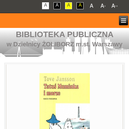
A
A
A
A
BIBLIOTEKA PUBLICZNA
w Dzielnicy ŻOLIBORZ m.st. Warszawy