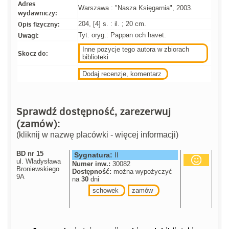
Adres
Warszawa : "Nasza Księgarnia", 2003.
wydawniczy:
Opis fizyczny:
204, [4] s. : il. ; 20 cm.
Uwagi:
Tyt. oryg.: Pappan och havet.
Inne pozycje tego autora w zbiorach
Skocz do:
biblioteki
Dodaj recenzje, komentarz
Sprawdź dostępność, zarezerwuj
(zamów):
(kliknij w nazwę placówki - więcej informacji)
BD nr 15
Sygnatura:
II
ul. Władysława
Numer inw.:
30082
Broniewskiego
Dostępność:
można wypożyczyć
9A
na
30
dni
schowek
zamów